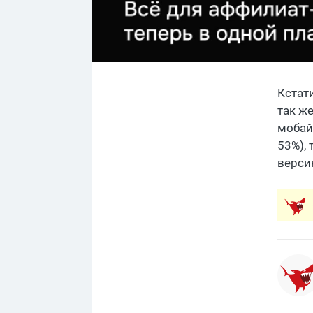
Кстати
так же
мобай
53%),
верси