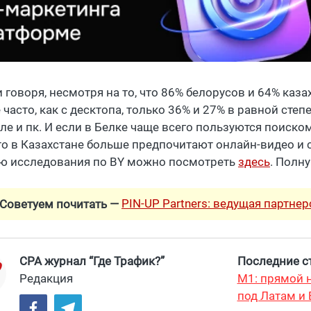
 говоря, несмотря на то, что 86% белорусов и 64% каз
 часто, как с десктопа, только 36% и 27% в равной степ
ле и пк. И если в Белке чаще всего пользуются поиско
 то в Казахстане больше предпочитают онлайн-видео и 
ю исследования по BY можно посмотреть
здесь
. Полн
PIN-UP Partners: ведущая партне
Советуем почитать —
CPA журнал “Где Трафик?”
Последние ст
Редакция
М1: прямой н
под Латам и 