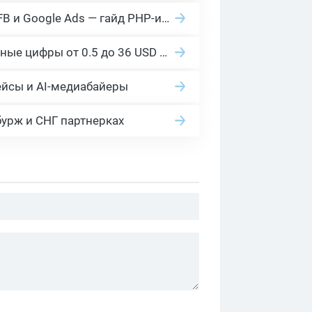
Cloaking House: облачный клоакинг для фильтрации ботов FB и Google Ads — гайд PHP-интеграции 2026
Сколько платит YouTube за 1000 просмотров в 2026: реальные цифры от 0.5 до 36 USD по ГЕО
ейсы и AI-медиабайеры
бурж и СНГ партнерках