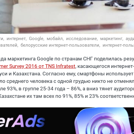
ти,
интернет,
Google,
мобайл,
исследование,
маркетинг,
ауд
вателей,
белорусские интернет-пользователи,
интернет-поль
да маркетинга Google по странам СНГ поделилась рез
er Survey 2016 от TNS Infratest
, касающегося интернет
уси и Казахстана. Согласно ему, смартфоны использует
о среднего человека с одной грудью никто не отменял:
е 93%, в группе 25-34 года – 86%, а вниз тянет аудитор
Казахстане их там всех по 91%, 85% и 23% соответствен