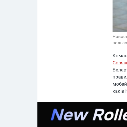
Новос
пользо
Коман
Consum
Белар
правил
мобайл
как в 