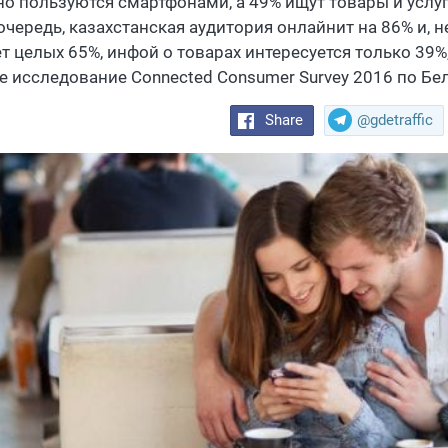
но пользуются смартфонами, а 49% ищут товары и услу
очередь, казахстанская аудитория онлайнит на 86% и, н
т целых 65%, инфой о товарах интересуется только 39%,
е исследование Connected Consumer Survey 2016 по Бел
Share
@gdetraffic