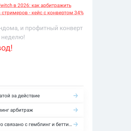
witch в 2026: как арбитражить
 стримеров - кейс с конвертом 34%
9 276
андома, и профитный конверт
 неделю!
вод!
атой за действие
линг арбитраж
2026 Гемблинг это: Разбираем Gambling вертикаль, и все что связано с гемблинг и беттинг офферами