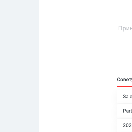
Прин
Совет
Sal
Par