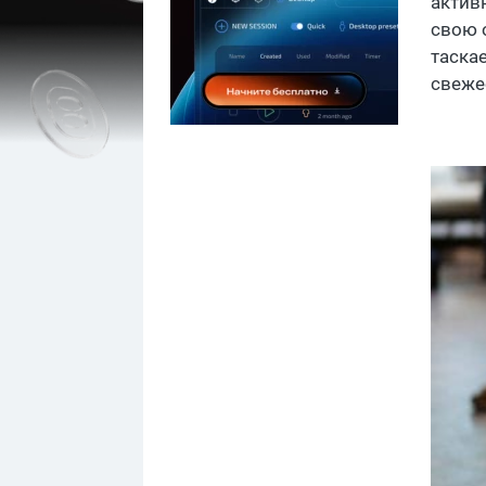
актив
свою 
таскае
свеже