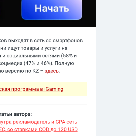
ахов выходят в сеть со смартфонов
ени ищут товары и услуги на
м и социальными сетями (58% и
соцмедиа (47% и 46%). Полную
ую версию по KZ –
здесь
.
рская программа в iGaming
атьи автора:
утра рекламодатель и CPA сеть
ЕС, со ставками COD до 120 USD