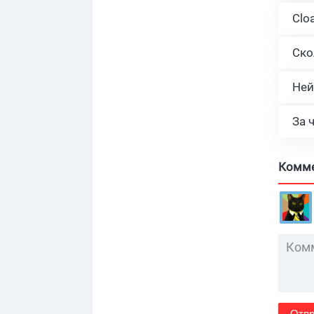
Ней
За 
Комм
Отпр