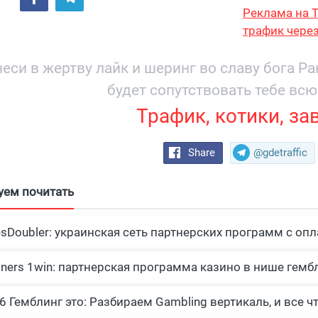
Реклама на T
трафик через
и охватом 19
еси в жертву лайк и шеринг во славу бога Р
будет сопутствовать тебе всю
Трафик, котики, за
Share
@gdetraffic
уем почитать
esDoubler: украинская сеть партнерских программ с опл
tners 1win: партнерская программа казино в нише гемб