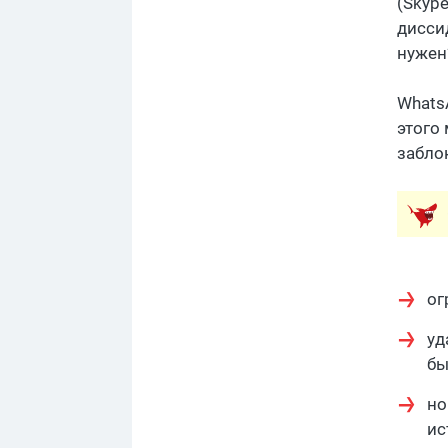
(Skyp
дисси
нужен
Whats
этого
забло
ог
уд
бы
но
ис