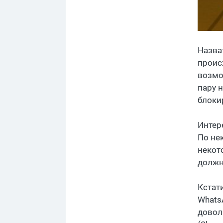
Назва
проис
возмо
пару 
блоки
Интер
По не
некот
должн
Кстат
Whats
довол