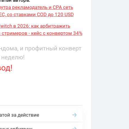
утра рекламодатель и CPA сеть
ЕС, со ставками COD до 120 USD
witch в 2026: как арбитражить
 стримеров - кейс с конвертом 34%
9 276
андома, и профитный конверт
 неделю!
вод!
атой за действие
линг арбитраж