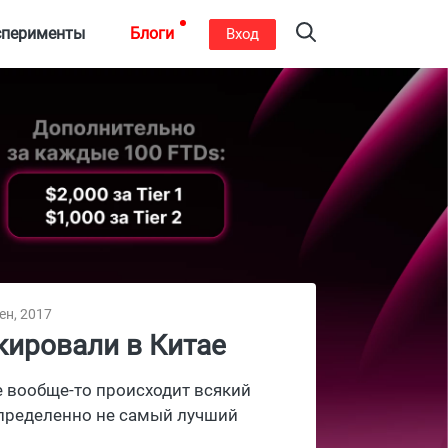
сперименты
Блоги
Вход
ен, 2017
кировали в Китае
е вообще-то происходит всякий
 определенно не самый лучший