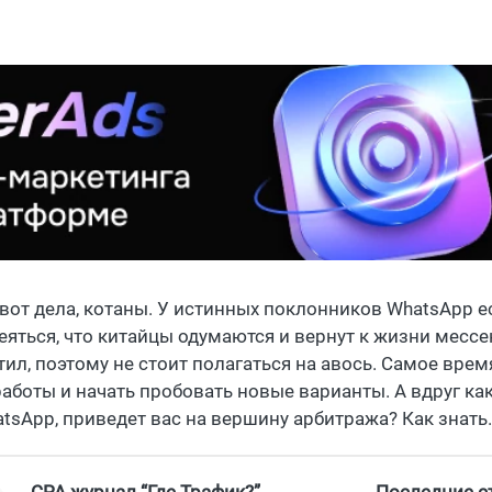
 вот дела, котаны. У истинных поклонников WhatsApp 
еяться, что китайцы одумаются и вернут к жизни мессе
тил, поэтому не стоит полагаться на авось. Самое врем
аботы и начать пробовать новые варианты. А вдруг како
tsApp, приведет вас на вершину арбитража? Как знать. 
CPA журнал “Где Трафик?”
Последние ст