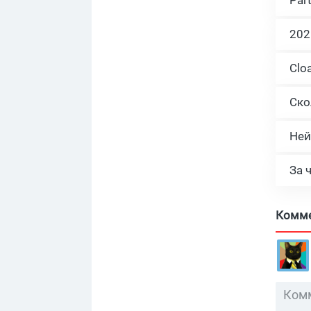
Ней
За 
Комм