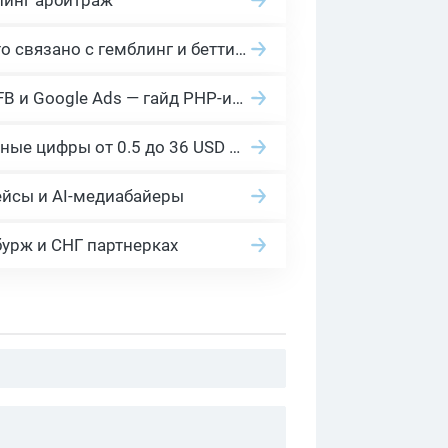
2026 Гемблинг это: Разбираем Gambling вертикаль, и все что связано с гемблинг и беттинг офферами
Cloaking House: облачный клоакинг для фильтрации ботов FB и Google Ads — гайд PHP-интеграции 2026
Сколько платит YouTube за 1000 просмотров в 2026: реальные цифры от 0.5 до 36 USD по ГЕО
ейсы и AI-медиабайеры
бурж и СНГ партнерках