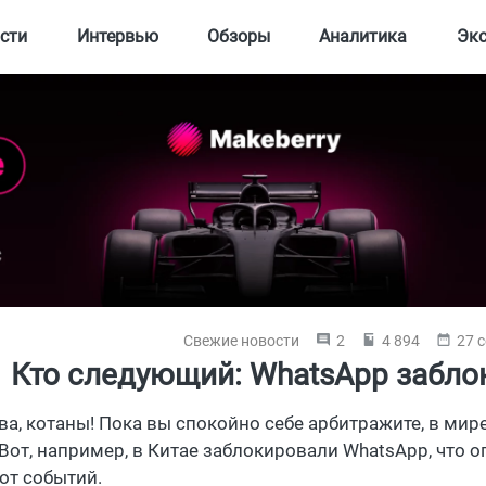
сти
Интервью
Обзоры
Аналитика
Эк
Свежие новости
2
4 894
27 с
Кто следующий: WhatsApp забло
ва, котаны! Пока вы спокойно себе арбитражите, в мир
 Вот, например, в Китае заблокировали WhatsApp, что
от событий.