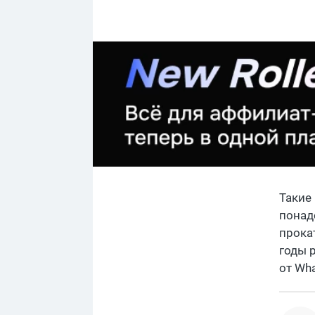
Такие
понад
прока
годы р
от Wha