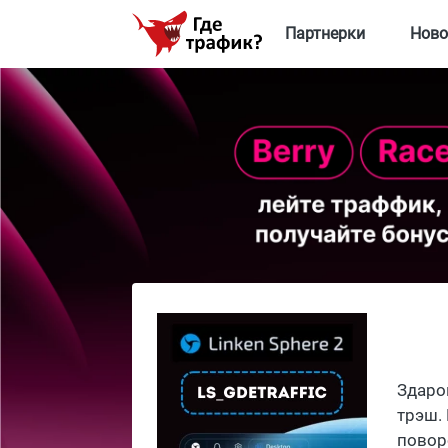
Партнерки
Ново
Здаро
трэш.
повор