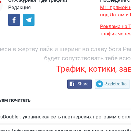
Редакция
М1: прямой н
под Латам и 
Реклама на T
трафик через
и охватом 19
еси в жертву лайк и шеринг во славу бога Р
будет сопутствовать тебе всю
Трафик, котики, за
Share
@gdetraffic
уем почитать
esDoubler: украинская сеть партнерских программ с опл
tners 1win: партнерская программа казино в нише гемб