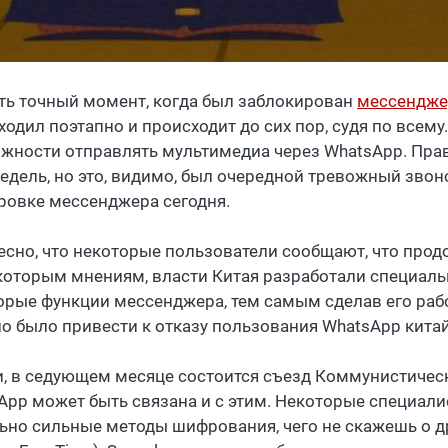
ть точный момент, когда был заблокирован
мессендже
ходил поэтапно и происходит до сих пор, судя по всему
жности отправлять мультимедиа через WhatsApp. Прав
недель, но это, видимо, был очередной тревожный звон
ровке мессенджера сегодня.
есно, что некоторые пользователи сообщают, что про
которым мнениям, власти Китая разработали специаль
орые функции мессенджера, тем самым сделав его рабо
о было привести к отказу пользования WhatsApp кит
и, в седующем месяце состоится съезд Коммунистичес
App может быть связана и с этим. Некоторые специали
ьно сильные методы шифрования, чего не скажешь о д