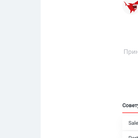
Прин
Совет
Sal
Par