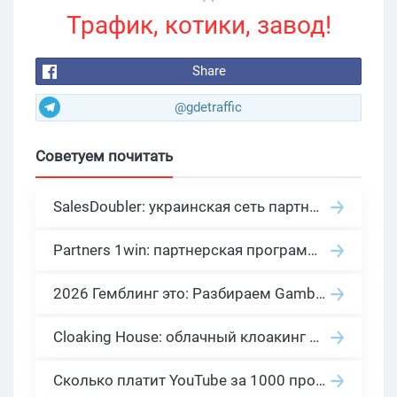
Трафик, котики, завод!
Share
@gdetraffic
Советуем почитать
SalesDoubler: украинская сеть партнерских программ с оплатой за действие
Partners 1win: партнерская программа казино в нише гемблинг арбитраж
2026 Гемблинг это: Разбираем Gambling вертикаль, и все что связано с гемблинг и беттинг офферами
Cloaking House: облачный клоакинг для фильтрации ботов FB и Google Ads — гайд PHP-интеграции 2026
Сколько платит YouTube за 1000 просмотров в 2026: реальные цифры от 0.5 до 36 USD по ГЕО