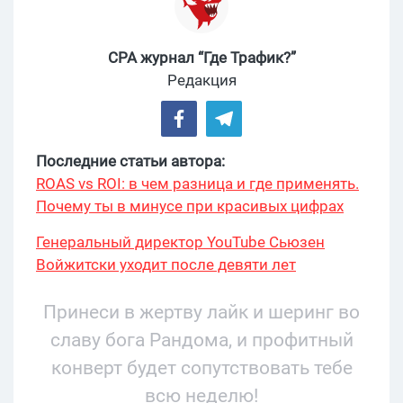
CPA журнал “Где Трафик?”
Редакция
Последние статьи автора:
ROAS vs ROI: в чем разница и где применять.
Почему ты в минусе при красивых цифрах
Генеральный директор YouTube Сьюзен
Войжитски уходит после девяти лет
руководства
Принеси в жертву лайк и шеринг во
славу бога Рандома, и профитный
конверт будет сопутствовать тебе
всю неделю!