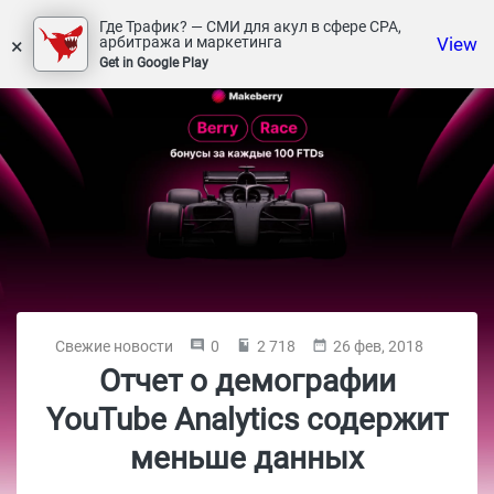
Где Трафик? — СМИ для акул в сфере СРА,
×
View
арбитража и маркетинга
Get in Google Play
Свежие новости
0
2 718
26 фев, 2018
Отчет о демографии
YouTube Analytics содержит
меньше данных