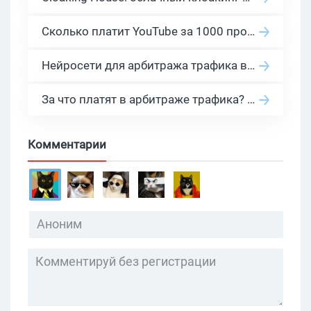
Сколько платит YouTube за 1000 просмотров в 2026: реальные цифры от 0.5 до 36 USD по ГЕО
Нейросети для арбитража трафика в 2026: инструменты, кейсы и AI-медиабайеры
За что платят в арбитраже трафика? 30 моделей оплаты в бурж и СНГ партнерках
Комментарии