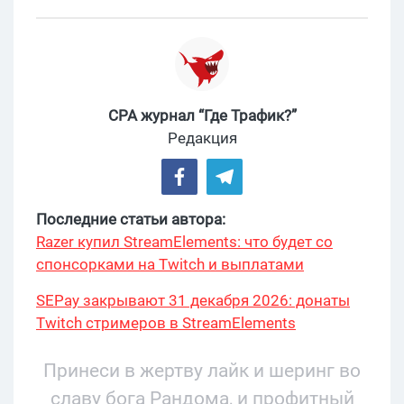
CPA журнал “Где Трафик?”
Редакция
Последние статьи автора:
Razer купил StreamElements: что будет со
спонсорками на Twitch и выплатами
SEPay закрывают 31 декабря 2026: донаты
Twitch стримеров в StreamElements
переехали на Stripe
Принеси в жертву лайк и шеринг во
славу бога Рандома, и профитный