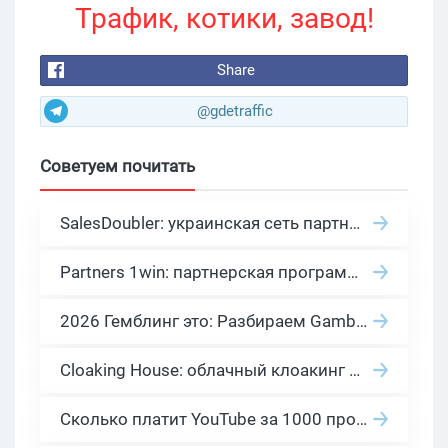
Трафик, котики, завод!
Share
@gdetraffic
Советуем почитать
SalesDoubler: украинская сеть партнерских программ с оплатой за действие
Partners 1win: партнерская программа казино в нише гемблинг арбитраж
2026 Гемблинг это: Разбираем Gambling вертикаль, и все что связано с гемблинг и беттинг офферами
Cloaking House: облачный клоакинг для фильтрации ботов FB и Google Ads — гайд PHP-интеграции 2026
Сколько платит YouTube за 1000 просмотров в 2026: реальные цифры от 0.5 до 36 USD по ГЕО