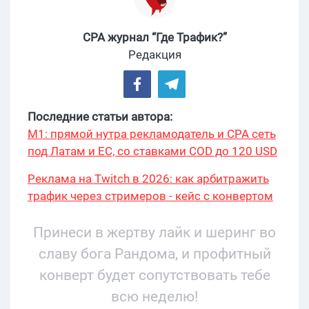
CPA журнал “Где Трафик?”
Редакция
Последние статьи автора:
М1: прямой нутра рекламодатель и CPA сеть
под Латам и ЕС, со ставками COD до 120 USD
Реклама на Twitch в 2026: как арбитражить
трафик через стримеров - кейс с конвертом
34% и охватом 199 276
Принеси в жертву лайк и шеринг во
славу бога Рандома, и профитный
конверт будет сопутствовать тебе
всю неделю!