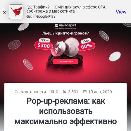
Где Трафик? — СМИ для акул в сфере СРА,
×
View
арбитража и маркетинга
Get in Google Play
Свежие новости
0
3 531
10 янв, 2020
Pop-up-реклама: как
использовать
максимально эффективно