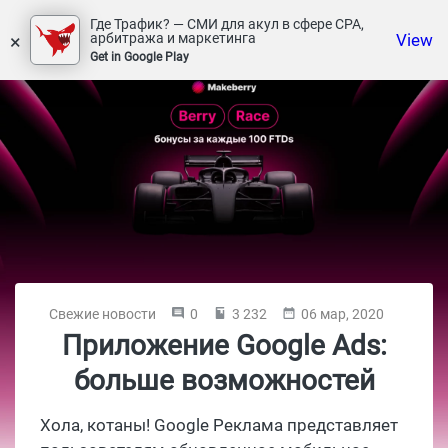
Где Трафик? — СМИ для акул в сфере СРА,
×
View
арбитража и маркетинга
Get in Google Play
Свежие новости
0
3 232
06 мар, 2020
Приложение Google Ads:
больше возможностей
Хола, котаны! Google Реклама представляет