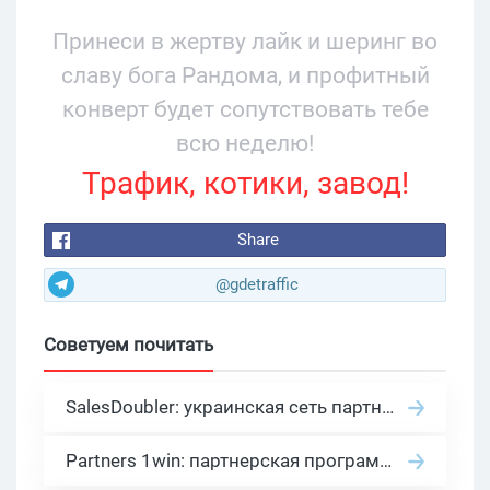
34% и охватом 199 276
Принеси в жертву лайк и шеринг во
славу бога Рандома, и профитный
конверт будет сопутствовать тебе
всю неделю!
Трафик, котики, завод!
Share
@gdetraffic
Советуем почитать
SalesDoubler: украинская сеть партнерских программ с оплатой за действие
Partners 1win: партнерская программа казино в нише гемблинг арбитраж