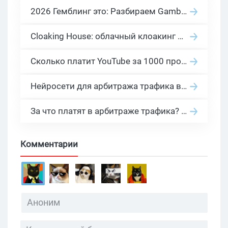
2026 Гемблинг это: Разбираем Gambling вертикаль, и все что связано с гемблинг и беттинг офферами
Cloaking House: облачный клоакинг для фильтрации ботов FB и Google Ads — гайд PHP-интеграции 2026
Сколько платит YouTube за 1000 просмотров в 2026: реальные цифры от 0.5 до 36 USD по ГЕО
Нейросети для арбитража трафика в 2026: инструменты, кейсы и AI-медиабайеры
За что платят в арбитраже трафика? 30 моделей оплаты в бурж и СНГ партнерках
Комментарии