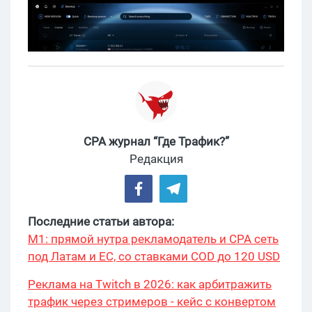
CPA журнал “Где Трафик?”
Редакция
Последние статьи автора:
М1: прямой нутра рекламодатель и CPA сеть
под Латам и ЕС, со ставками COD до 120 USD
Реклама на Twitch в 2026: как арбитражить
трафик через стримеров - кейс с конвертом