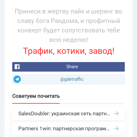
34% и охватом 199 276
Принеси в жертву лайк и шеринг во
славу бога Рандома, и профитный
конверт будет сопутствовать тебе
всю неделю!
Трафик, котики, завод!
Share
@gdetraffic
Советуем почитать
SalesDoubler: украинская сеть партнерских программ с оплатой за действие
Partners 1win: партнерская программа казино в нише гемблинг арбитраж