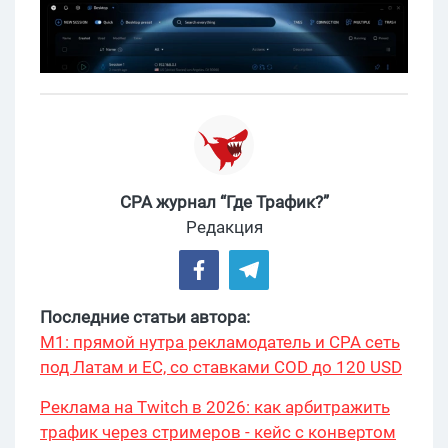
CPA журнал “Где Трафик?”
Редакция
Последние статьи автора:
М1: прямой нутра рекламодатель и CPA сеть
под Латам и ЕС, со ставками COD до 120 USD
Реклама на Twitch в 2026: как арбитражить
трафик через стримеров - кейс с конвертом