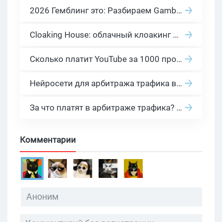
2026 Гемблинг это: Разбираем Gambling вертикаль, и все что связано с гемблинг и беттинг офферами
Cloaking House: облачный клоакинг для фильтрации ботов FB и Google Ads — гайд PHP-интеграции 2026
Сколько платит YouTube за 1000 просмотров в 2026: реальные цифры от 0.5 до 36 USD по ГЕО
Нейросети для арбитража трафика в 2026: инструменты, кейсы и AI-медиабайеры
За что платят в арбитраже трафика? 30 моделей оплаты в бурж и СНГ партнерках
Комментарии