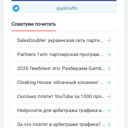
@gdetraffic
Советуем почитать
SalesDoubler: украинская сеть партнерских программ с оплатой за действие
Partners 1win: партнерская программа казино в нише гемблинг арбитраж
2026 Гемблинг это: Разбираем Gambling вертикаль, и все что связано с гемблинг и беттинг офферами
Cloaking House: облачный клоакинг для фильтрации ботов FB и Google Ads — гайд PHP-интеграции 2026
Сколько платит YouTube за 1000 просмотров в 2026: реальные цифры от 0.5 до 36 USD по ГЕО
Нейросети для арбитража трафика в 2026: инструменты, кейсы и AI-медиабайеры
За что платят в арбитраже трафика? 30 моделей оплаты в бурж и СНГ партнерках