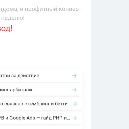
9 276
андома, и профитный конверт
 неделю!
вод!
атой за действие
линг арбитраж
2026 Гемблинг это: Разбираем Gambling вертикаль, и все что связано с гемблинг и беттинг офферами
Cloaking House: облачный клоакинг для фильтрации ботов FB и Google Ads — гайд PHP-интеграции 2026