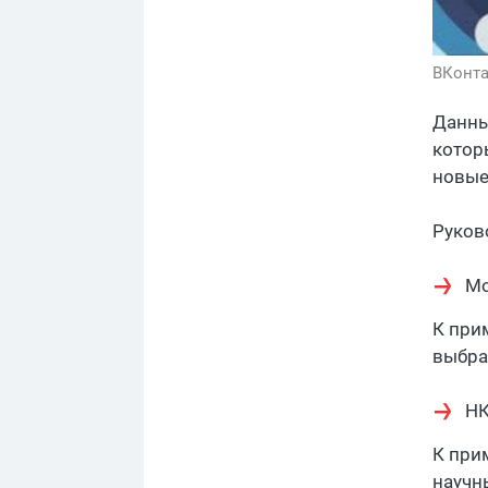
ВКонта
Данны
котор
новые
Руков
Мо
К при
выбра
Н
К при
научн