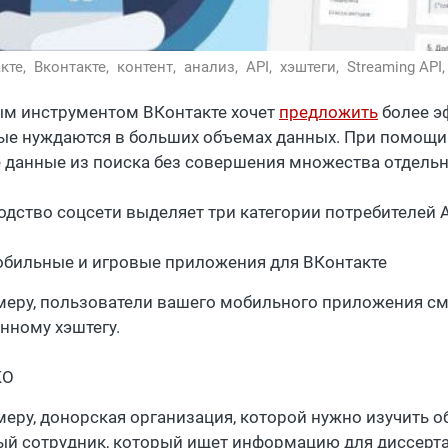
кте,
Вконтакте,
контент,
анализ,
API,
хэштеги,
Streaming API
м инструментом ВКонтакте хочет
предложить
более э
ые нуждаются в больших объемах данных. При помощи 
 данные из поиска без совершения множества отдельн
одство соцсети выделяет три категории потребителей A
бильные и игровые приложения для ВКонтакте
меру, пользователи вашего мобильного приложения см
нному хэштегу.
КО
меру, донорская организация, которой нужно изучить 
ый сотрудник, который ищет информацию для диссерта