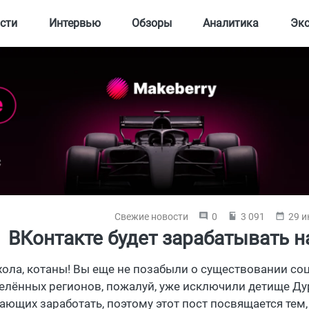
сти
Интервью
Обзоры
Аналитика
Эк
Свежие новости
0
3 091
29 и
ВКонтакте будет зарабатывать н
хола, котаны! Вы еще не позабыли о существовании со
елённых регионов, пожалуй, уже исключили детище Ду
ающих заработать, поэтому этот пост посвящается тем,