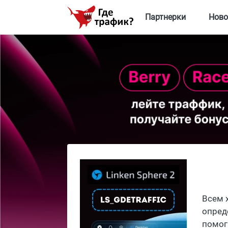
Партнерки
Ново
Всем 
опред
помог