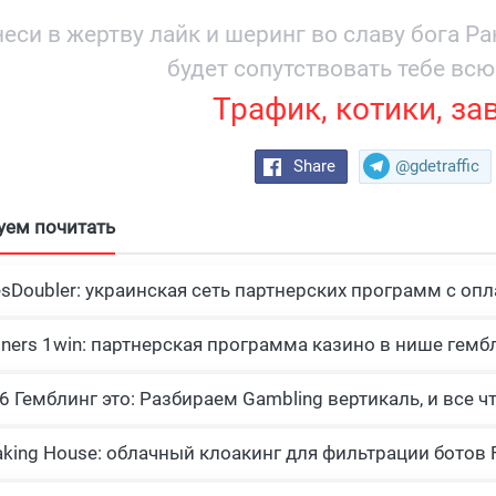
и охватом 19
еси в жертву лайк и шеринг во славу бога Р
будет сопутствовать тебе всю
Трафик, котики, за
Share
@gdetraffic
уем почитать
esDoubler: украинская сеть партнерских программ с опл
tners 1win: партнерская программа казино в нише гемб