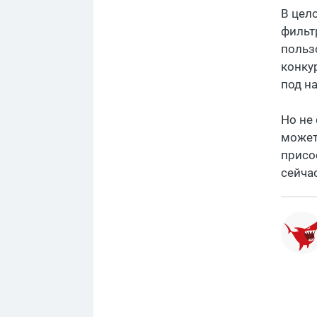
В цел
фильт
польз
конку
под на
Но не
может,
присо
сейча