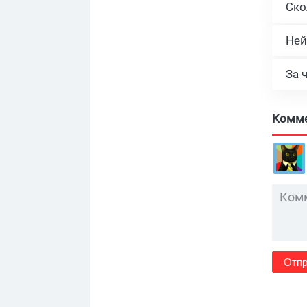
Ней
За 
Комм
Отпр