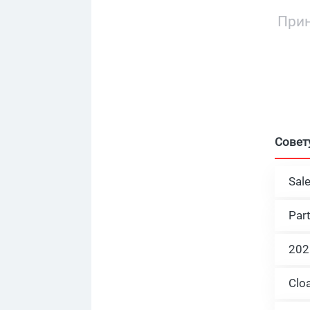
Прин
Совет
Sal
Par