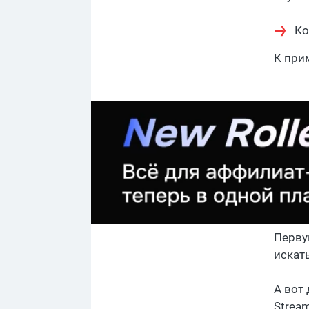
Ко
К при
Перву
искат
А вот
Strea