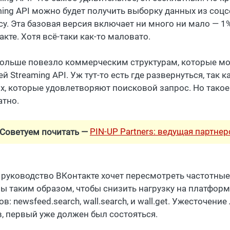
ming API можно будет получить выборку данных из соц
су. Эта базовая версия включает ни много ни мало — 1
кте. Хотя всё-таки как-то маловато.
больше повезло коммерческим структурам, которые м
й Streaming API. Уж тут-то есть где развернуться, так
х, которые удовлетворяют поисковой запрос. Но такое 
атно.
PIN-UP Partners: ведущая партне
Советуем почитать —
 руководство ВКонтакте хочет пересмотреть частотны
ы таким образом, чтобы снизить нагрузку на платформ
в: newsfeed.search, wall.search, и wall.get. Ужесточен
в, первый уже должен был состояться.