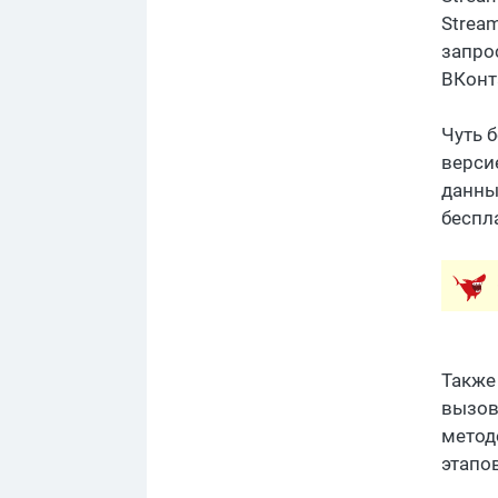
Strea
запро
ВКонта
Чуть 
версие
данны
беспл
Также
вызов
методо
этапо