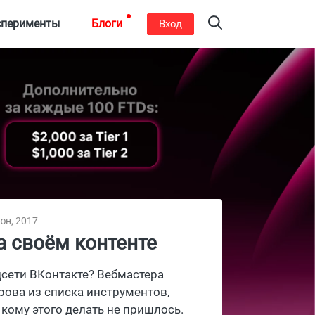
сперименты
Блоги
Вход
юн, 2017
а своём контенте
цсети ВКонтакте? Вебмастера
рова из списка инструментов,
 кому этого делать не пришлось.