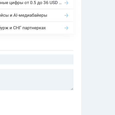
Сколько платит YouTube за 1000 просмотров в 2026: реальные цифры от 0.5 до 36 USD по ГЕО
ейсы и AI-медиабайеры
бурж и СНГ партнерках