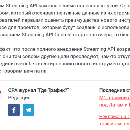
ом Streaming API кажется весьма полезной штукой. Он
ром, который отсеивает ненужные данные из их огромн
ователей первыми оценить преимущества нового инстр
рсе для проектов, которые будут созданы с использова
званием Streaming API Contest стартовал вчера, то биш
 факт, что после полного внедрения Streaming API возр
 они там совсем другие цели преследуют, нам-то откуда
единиться к бета-тестированию нового инструмента, со
с говорим вам па па!
CPA журнал “Где Трафик?”
Последние ст
Редакция
М1: прямой н
под Латам и 
Реклама на T
трафик через