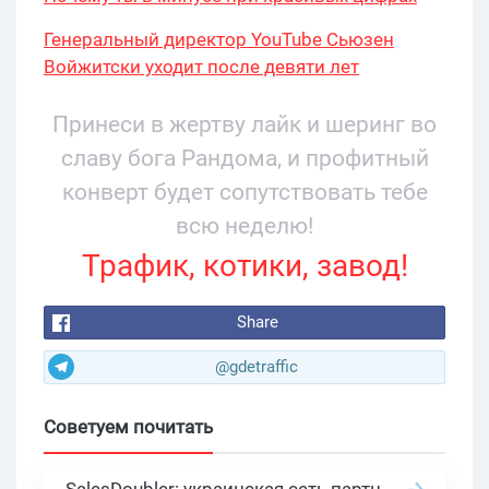
Генеральный директор YouTube Сьюзен
Войжитски уходит после девяти лет
руководства
Принеси в жертву лайк и шеринг во
славу бога Рандома, и профитный
конверт будет сопутствовать тебе
всю неделю!
Трафик, котики, завод!
Share
@gdetraffic
Советуем почитать