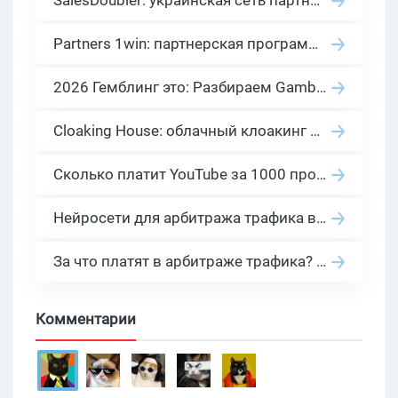
SalesDoubler: украинская сеть партнерских программ с оплатой за действие
Partners 1win: партнерская программа казино в нише гемблинг арбитраж
2026 Гемблинг это: Разбираем Gambling вертикаль, и все что связано с гемблинг и беттинг офферами
Cloaking House: облачный клоакинг для фильтрации ботов FB и Google Ads — гайд PHP-интеграции 2026
Сколько платит YouTube за 1000 просмотров в 2026: реальные цифры от 0.5 до 36 USD по ГЕО
Нейросети для арбитража трафика в 2026: инструменты, кейсы и AI-медиабайеры
За что платят в арбитраже трафика? 30 моделей оплаты в бурж и СНГ партнерках
Комментарии