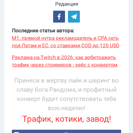
Редакция
Последние статьи автора:
М1: прямой нутра рекламодатель и CPA сеть
под Латам и ЕС, со ставками COD до 120 USD
Реклама на Twitch в 2026: как арбитражить
трафик через стримеров - кейс с конвертом
34% и охватом 199 276
Принеси в жертву лайк и шеринг во
славу бога Рандома, и профитный
конверт будет сопутствовать тебе
всю неделю!
Трафик, котики, завод!