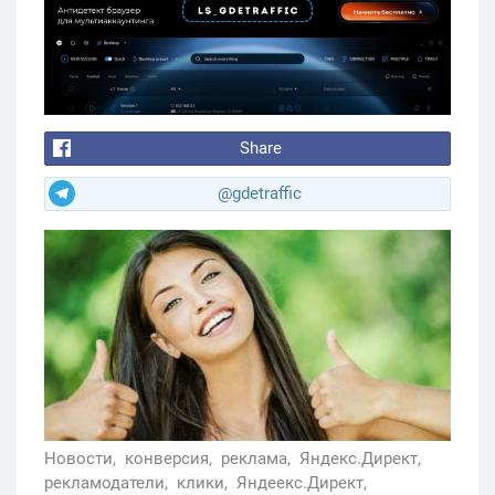
Share
@gdetraffic
Новости,
конверсия,
реклама,
Яндекс.Директ,
рекламодатели,
клики,
Яндеекс.Директ,