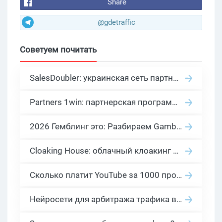
Share
@gdetraffic
Советуем почитать
SalesDoubler: украинская сеть партнерских программ с оплатой за действие
Partners 1win: партнерская программа казино в нише гемблинг арбитраж
2026 Гемблинг это: Разбираем Gambling вертикаль, и все что связано с гемблинг и беттинг офферами
Cloaking House: облачный клоакинг для фильтрации ботов FB и Google Ads — гайд PHP-интеграции 2026
Сколько платит YouTube за 1000 просмотров в 2026: реальные цифры от 0.5 до 36 USD по ГЕО
Нейросети для арбитража трафика в 2026: инструменты, кейсы и AI-медиабайеры