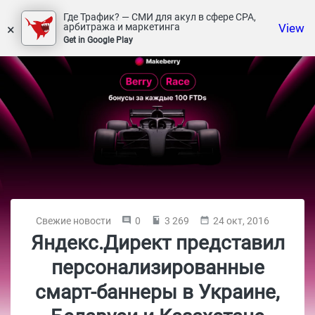
Где Трафик? — СМИ для акул в сфере СРА,
×
View
арбитража и маркетинга
Get in Google Play
Свежие новости
0
3 269
24 окт, 2016
Яндекс.Директ представил
персонализированные
смарт-баннеры в Украине,