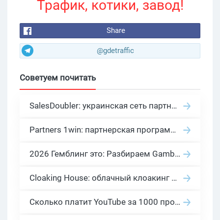
Трафик, котики, завод!
Share
@gdetraffic
Советуем почитать
SalesDoubler: украинская сеть партнерских программ с оплатой за действие
Partners 1win: партнерская программа казино в нише гемблинг арбитраж
2026 Гемблинг это: Разбираем Gambling вертикаль, и все что связано с гемблинг и беттинг офферами
Cloaking House: облачный клоакинг для фильтрации ботов FB и Google Ads — гайд PHP-интеграции 2026
Сколько платит YouTube за 1000 просмотров в 2026: реальные цифры от 0.5 до 36 USD по ГЕО