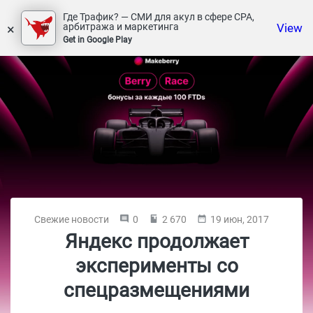
Где Трафик? — СМИ для акул в сфере СРА,
×
View
арбитража и маркетинга
Get in Google Play
Свежие новости
0
2 670
19 июн, 2017
Яндекс продолжает
эксперименты со
спецразмещениями