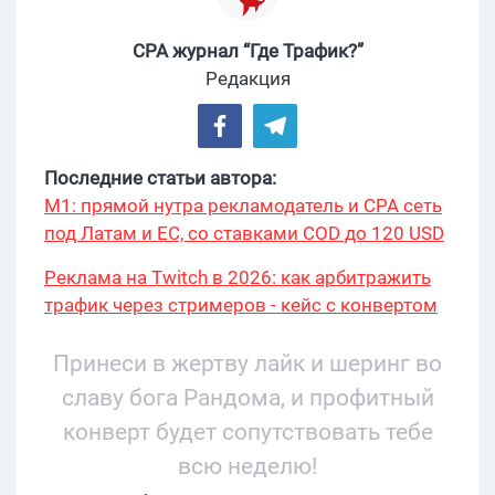
CPA журнал “Где Трафик?”
Редакция
Последние статьи автора:
М1: прямой нутра рекламодатель и CPA сеть
под Латам и ЕС, со ставками COD до 120 USD
Реклама на Twitch в 2026: как арбитражить
трафик через стримеров - кейс с конвертом
34% и охватом 199 276
Принеси в жертву лайк и шеринг во
славу бога Рандома, и профитный
конверт будет сопутствовать тебе
всю неделю!