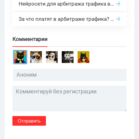
Нейросети для арбитража трафика в 2026: инструменты, кейсы и AI-медиабайеры
За что платят в арбитраже трафика? 30 моделей оплаты в бурж и СНГ партнерках
Комментарии
Отправить