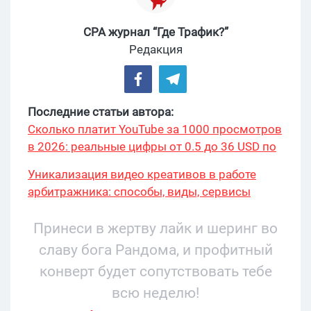
CPA журнал “Где Трафик?”
Редакция
Последние статьи автора:
Сколько платит YouTube за 1000 просмотров
в 2026: реальные цифры от 0.5 до 36 USD по
ГЕО
Уникализация видео креативов в работе
арбитражника: способы, виды, сервисы
Принеси в жертву лайк и шеринг во
славу бога Рандома, и профитный
конверт будет сопутствовать тебе
всю неделю!