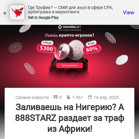
Где Трафик? — СМИ для акул в сфере СРА,
×
View
арбитража и маркетинга
Get in Google Play
Свежие новости
0
1 961
16 апр, 2025
Заливаешь на Нигерию? А
888STARZ раздает за траф
из Африки!