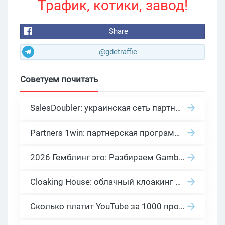
Трафик, котики, завод!
Share
@gdetraffic
Советуем почитать
SalesDoubler: украинская сеть партнерских программ с оплатой за действие
Partners 1win: партнерская программа казино в нише гемблинг арбитраж
2026 Гемблинг это: Разбираем Gambling вертикаль, и все что связано с гемблинг и беттинг офферами
Cloaking House: облачный клоакинг для фильтрации ботов FB и Google Ads — гайд PHP-интеграции 2026
Сколько платит YouTube за 1000 просмотров в 2026: реальные цифры от 0.5 до 36 USD по ГЕО