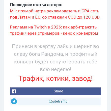
Последние статьи автора:
М1: прямой нутра рекламодатель и CPA сеть
под Латам и ЕС, со ставками COD до 120 USD
Реклама на Twitch в 2026: как арбитражить
трафик через стримеров - кейс с конвертом
34% и охватом 199 276
Принеси в жертву лайк и шеринг во
славу бога Рандома, и профитный
конверт будет сопутствовать тебе
всю неделю!
Трафик, котики, завод!
Share
@gdetraffic