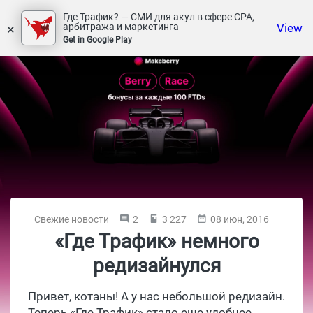
Где Трафик? — СМИ для акул в сфере СРА,
×
View
арбитража и маркетинга
Get in Google Play
Свежие новости
2
3 227
08 июн, 2016
«Где Трафик» немного
редизайнулся
Привет, котаны! А у нас небольшой редизайн.
Теперь «Где Трафик» стало еще удобнее