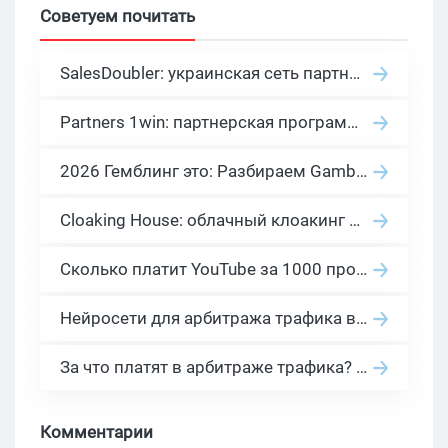
Советуем почитать
SalesDoubler: украинская сеть партнерских программ с оплатой за действие
Partners 1win: партнерская программа казино в нише гемблинг арбитраж
2026 Гемблинг это: Разбираем Gambling вертикаль, и все что связано с гемблинг и беттинг офферами
Cloaking House: облачный клоакинг для фильтрации ботов FB и Google Ads — гайд PHP-интеграции 2026
Сколько платит YouTube за 1000 просмотров в 2026: реальные цифры от 0.5 до 36 USD по ГЕО
Нейросети для арбитража трафика в 2026: инструменты, кейсы и AI-медиабайеры
За что платят в арбитраже трафика? 30 моделей оплаты в бурж и СНГ партнерках
Комментарии