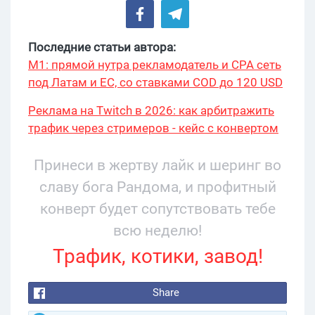
Последние статьи автора:
М1: прямой нутра рекламодатель и CPA сеть
под Латам и ЕС, со ставками COD до 120 USD
Реклама на Twitch в 2026: как арбитражить
трафик через стримеров - кейс с конвертом
34% и охватом 199 276
Принеси в жертву лайк и шеринг во
славу бога Рандома, и профитный
конверт будет сопутствовать тебе
всю неделю!
Трафик, котики, завод!
Share