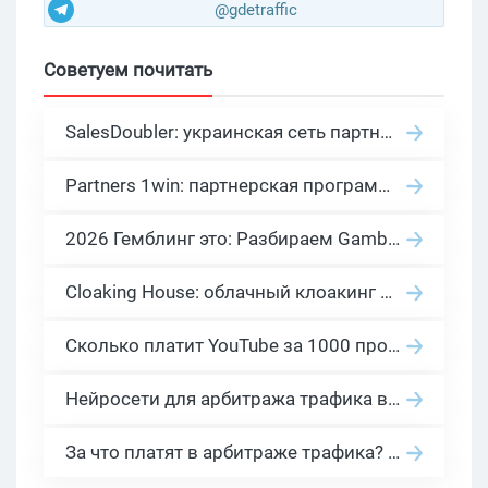
@gdetraffic
Советуем почитать
SalesDoubler: украинская сеть партнерских программ с оплатой за действие
Partners 1win: партнерская программа казино в нише гемблинг арбитраж
2026 Гемблинг это: Разбираем Gambling вертикаль, и все что связано с гемблинг и беттинг офферами
Cloaking House: облачный клоакинг для фильтрации ботов FB и Google Ads — гайд PHP-интеграции 2026
Сколько платит YouTube за 1000 просмотров в 2026: реальные цифры от 0.5 до 36 USD по ГЕО
Нейросети для арбитража трафика в 2026: инструменты, кейсы и AI-медиабайеры
За что платят в арбитраже трафика? 30 моделей оплаты в бурж и СНГ партнерках