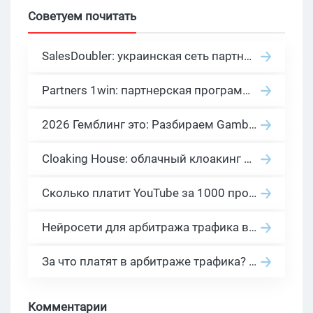
Советуем почитать
SalesDoubler: украинская сеть партнерских программ с оплатой за действие
Partners 1win: партнерская программа казино в нише гемблинг арбитраж
2026 Гемблинг это: Разбираем Gambling вертикаль, и все что связано с гемблинг и беттинг офферами
Cloaking House: облачный клоакинг для фильтрации ботов FB и Google Ads — гайд PHP-интеграции 2026
Сколько платит YouTube за 1000 просмотров в 2026: реальные цифры от 0.5 до 36 USD по ГЕО
Нейросети для арбитража трафика в 2026: инструменты, кейсы и AI-медиабайеры
За что платят в арбитраже трафика? 30 моделей оплаты в бурж и СНГ партнерках
Комментарии