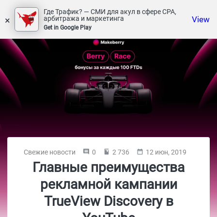
Где Трафик? — СМИ для акул в сфере СРА,
×
View
арбитража и маркетинга
Get in Google Play
Свежие новости
0
2 736
12 июн, 2019
Главные преимущества
рекламной кампании
TrueView Discovery в