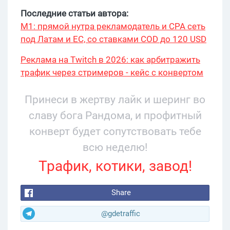
Последние статьи автора:
М1: прямой нутра рекламодатель и CPA сеть
под Латам и ЕС, со ставками COD до 120 USD
Реклама на Twitch в 2026: как арбитражить
трафик через стримеров - кейс с конвертом
34% и охватом 199 276
Принеси в жертву лайк и шеринг во
славу бога Рандома, и профитный
конверт будет сопутствовать тебе
всю неделю!
Трафик, котики, завод!
Share
@gdetraffic