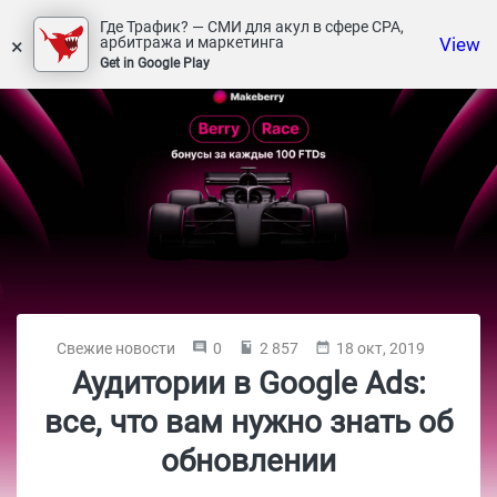
Где Трафик? — СМИ для акул в сфере СРА,
×
View
арбитража и маркетинга
Get in Google Play
Свежие новости
0
2 857
18 окт, 2019
Аудитории в Google Ads:
все, что вам нужно знать об
обновлении