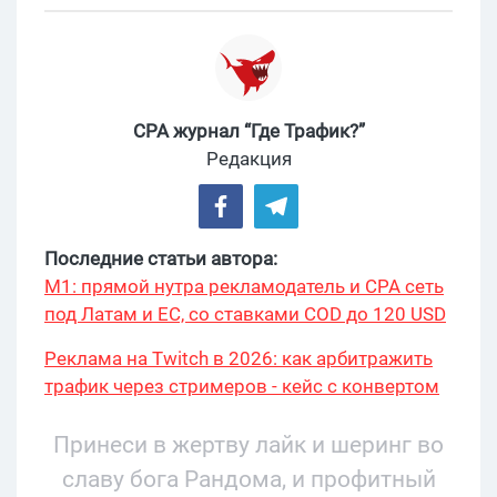
CPA журнал “Где Трафик?”
Редакция
Последние статьи автора:
М1: прямой нутра рекламодатель и CPA сеть
под Латам и ЕС, со ставками COD до 120 USD
Реклама на Twitch в 2026: как арбитражить
трафик через стримеров - кейс с конвертом
34% и охватом 199 276
Принеси в жертву лайк и шеринг во
славу бога Рандома, и профитный