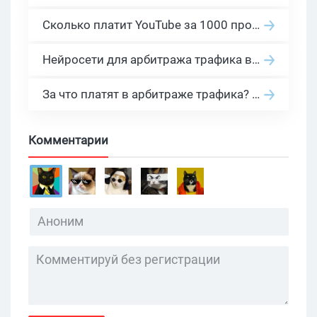
Сколько платит YouTube за 1000 просмотров в 2026: реальные цифры от 0.5 до 36 USD по ГЕО
Нейросети для арбитража трафика в 2026: инструменты, кейсы и AI-медиабайеры
За что платят в арбитраже трафика? 30 моделей оплаты в бурж и СНГ партнерках
Комментарии