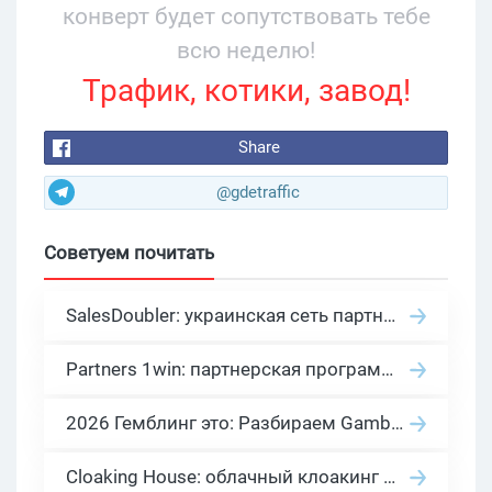
конверт будет сопутствовать тебе
всю неделю!
Трафик, котики, завод!
Share
@gdetraffic
Советуем почитать
SalesDoubler: украинская сеть партнерских программ с оплатой за действие
Partners 1win: партнерская программа казино в нише гемблинг арбитраж
2026 Гемблинг это: Разбираем Gambling вертикаль, и все что связано с гемблинг и беттинг офферами
Cloaking House: облачный клоакинг для фильтрации ботов FB и Google Ads — гайд PHP-интеграции 2026