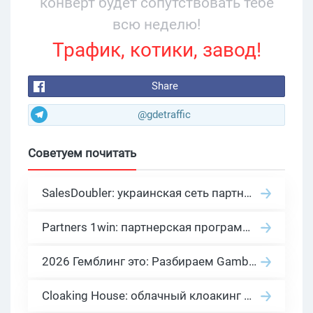
конверт будет сопутствовать тебе
всю неделю!
Трафик, котики, завод!
Share
@gdetraffic
Советуем почитать
SalesDoubler: украинская сеть партнерских программ с оплатой за действие
Partners 1win: партнерская программа казино в нише гемблинг арбитраж
2026 Гемблинг это: Разбираем Gambling вертикаль, и все что связано с гемблинг и беттинг офферами
Cloaking House: облачный клоакинг для фильтрации ботов FB и Google Ads — гайд PHP-интеграции 2026