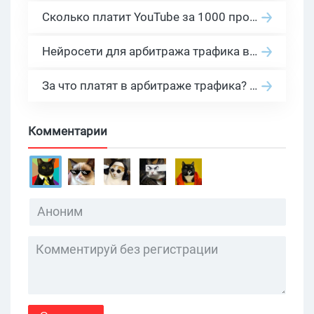
Сколько платит YouTube за 1000 просмотров в 2026: реальные цифры от 0.5 до 36 USD по ГЕО
Нейросети для арбитража трафика в 2026: инструменты, кейсы и AI-медиабайеры
За что платят в арбитраже трафика? 30 моделей оплаты в бурж и СНГ партнерках
Комментарии