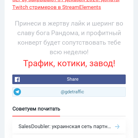
Twitch стримеров в StreamElements
переехали на Stripe
Принеси в жертву лайк и шеринг во
славу бога Рандома, и профитный
конверт будет сопутствовать тебе
всю неделю!
Трафик, котики, завод!
Share
@gdetraffic
Советуем почитать
SalesDoubler: украинская сеть партнерских программ с оплатой за действие