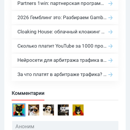
Partners 1win: партнерская программа казино в нише гемблинг арбитраж
2026 Гемблинг это: Разбираем Gambling вертикаль, и все что связано с гемблинг и беттинг офферами
Cloaking House: облачный клоакинг для фильтрации ботов FB и Google Ads — гайд PHP-интеграции 2026
Сколько платит YouTube за 1000 просмотров в 2026: реальные цифры от 0.5 до 36 USD по ГЕО
Нейросети для арбитража трафика в 2026: инструменты, кейсы и AI-медиабайеры
За что платят в арбитраже трафика? 30 моделей оплаты в бурж и СНГ партнерках
Комментарии