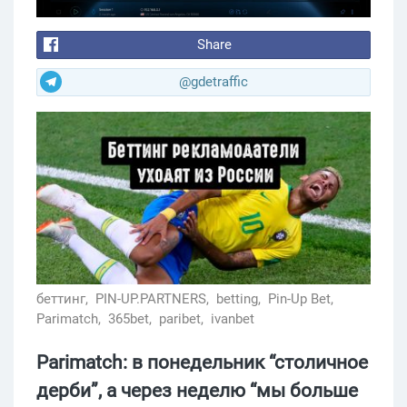
Share
@gdetraffic
беттинг,
PIN-UP.PARTNERS,
betting,
Pin-Up Bet,
Parimatch,
365bet,
paribet,
ivanbet
Parimatch: в понедельник “столичное
дерби”, а через неделю “мы больше