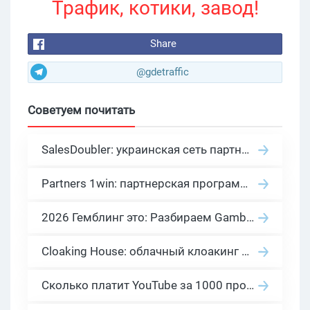
Трафик, котики, завод!
Share
@gdetraffic
Советуем почитать
SalesDoubler: украинская сеть партнерских программ с оплатой за действие
Partners 1win: партнерская программа казино в нише гемблинг арбитраж
2026 Гемблинг это: Разбираем Gambling вертикаль, и все что связано с гемблинг и беттинг офферами
Cloaking House: облачный клоакинг для фильтрации ботов FB и Google Ads — гайд PHP-интеграции 2026
Сколько платит YouTube за 1000 просмотров в 2026: реальные цифры от 0.5 до 36 USD по ГЕО