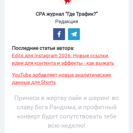
CPA журнал “Где Трафик?”
Редакция
Последние статьи автора:
Edits для Instagram 2026: Новые ссылки,
идеи для контента и эффекты - как выжать
максимум?
YouTube добавляет новые аналитические
данные для Shorts
Принеси в жертву лайк и шеринг во
славу бога Рандома, и профитный
конверт будет сопутствовать тебе
всю неделю!