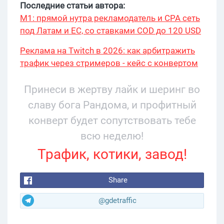
Последние статьи автора:
М1: прямой нутра рекламодатель и CPA сеть
под Латам и ЕС, со ставками COD до 120 USD
Реклама на Twitch в 2026: как арбитражить
трафик через стримеров - кейс с конвертом
34% и охватом 199 276
Принеси в жертву лайк и шеринг во
славу бога Рандома, и профитный
конверт будет сопутствовать тебе
всю неделю!
Трафик, котики, завод!
Share
@gdetraffic