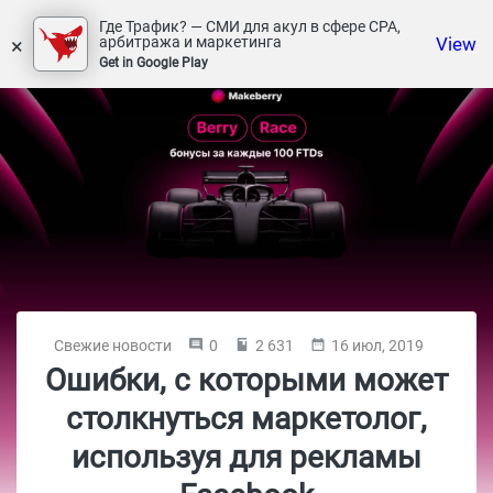
Где Трафик? — СМИ для акул в сфере СРА,
×
View
арбитража и маркетинга
Get in Google Play
Свежие новости
0
2 631
16 июл, 2019
Ошибки, с которыми может
столкнуться маркетолог,
используя для рекламы