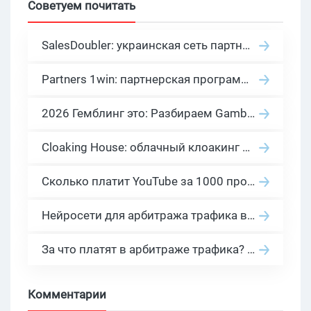
Советуем почитать
SalesDoubler: украинская сеть партнерских программ с оплатой за действие
Partners 1win: партнерская программа казино в нише гемблинг арбитраж
2026 Гемблинг это: Разбираем Gambling вертикаль, и все что связано с гемблинг и беттинг офферами
Cloaking House: облачный клоакинг для фильтрации ботов FB и Google Ads — гайд PHP-интеграции 2026
Сколько платит YouTube за 1000 просмотров в 2026: реальные цифры от 0.5 до 36 USD по ГЕО
Нейросети для арбитража трафика в 2026: инструменты, кейсы и AI-медиабайеры
За что платят в арбитраже трафика? 30 моделей оплаты в бурж и СНГ партнерках
Комментарии