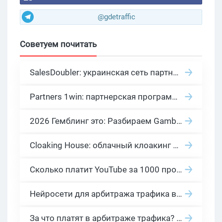
@gdetraffic
Советуем почитать
SalesDoubler: украинская сеть партнерских программ с оплатой за действие
Partners 1win: партнерская программа казино в нише гемблинг арбитраж
2026 Гемблинг это: Разбираем Gambling вертикаль, и все что связано с гемблинг и беттинг офферами
Cloaking House: облачный клоакинг для фильтрации ботов FB и Google Ads — гайд PHP-интеграции 2026
Сколько платит YouTube за 1000 просмотров в 2026: реальные цифры от 0.5 до 36 USD по ГЕО
Нейросети для арбитража трафика в 2026: инструменты, кейсы и AI-медиабайеры
За что платят в арбитраже трафика? 30 моделей оплаты в бурж и СНГ партнерках