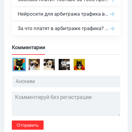
Нейросети для арбитража трафика в 2026: инструменты, кейсы и AI-медиабайеры
За что платят в арбитраже трафика? 30 моделей оплаты в бурж и СНГ партнерках
Комментарии
Отправить