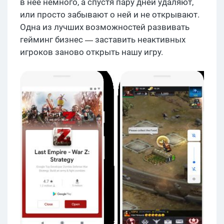
в нее немного, а спустя пару дней удаляют,
или просто забывают о ней и не открывают.
Одна из лучших возможностей развивать
гейминг бизнес
заставить неактивных
—
игроков заново открыть нашу игру.