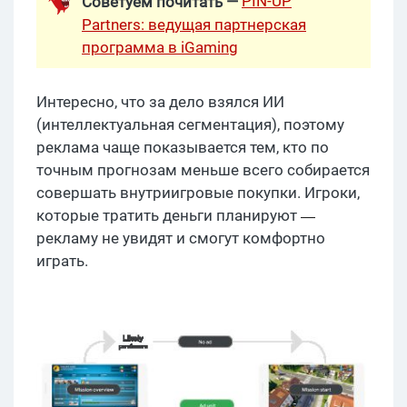
PIN-UP
Советуем почитать —
Partners: ведущая партнерская
программа в iGaming
Интересно, что за дело взялся ИИ
(интеллектуальная сегментация), поэтому
реклама чаще показывается тем, кто по
точным прогнозам меньше всего собирается
совершать внутриигровые покупки. Игроки,
которые тратить деньги планируют
—
рекламу не увидят и смогут комфортно
играть.