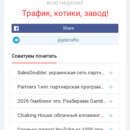
всю неделю!
Трафик, котики, завод!
Share
@gdetraffic
Советуем почитать
SalesDoubler: украинская сеть партнерских программ с оплатой за действие
Partners 1win: партнерская программа казино в нише гемблинг арбитраж
2026 Гемблинг это: Разбираем Gambling вертикаль, и все что связано с гемблинг и беттинг офферами
Cloaking House: облачный клоакинг для фильтрации ботов FB и Google Ads — гайд PHP-интеграции 2026
Сколько платит YouTube за 1000 просмотров в 2026: реальные цифры от 0.5 до 36 USD по ГЕО