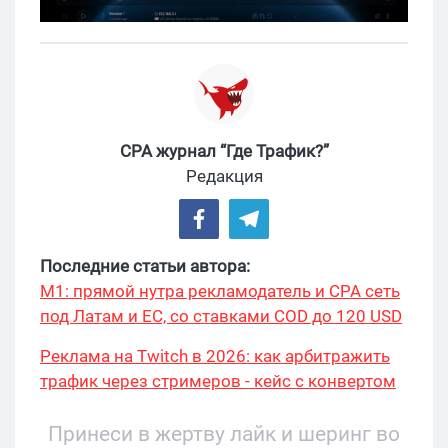
CPA журнал “Где Трафик?”
Редакция
Последние статьи автора:
М1: прямой нутра рекламодатель и CPA сеть
под Латам и ЕС, со ставками COD до 120 USD
Реклама на Twitch в 2026: как арбитражить
трафик через стримеров - кейс с конвертом
34% и охватом 199 276
Принеси в жертву лайк и шеринг во