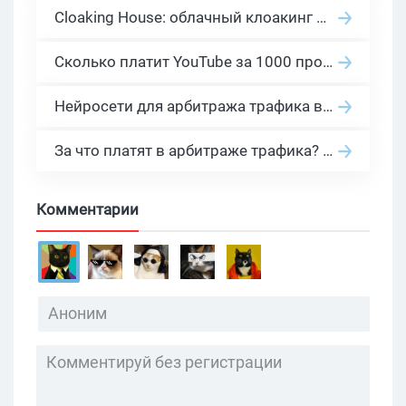
Cloaking House: облачный клоакинг для фильтрации ботов FB и Google Ads — гайд PHP-интеграции 2026
Сколько платит YouTube за 1000 просмотров в 2026: реальные цифры от 0.5 до 36 USD по ГЕО
Нейросети для арбитража трафика в 2026: инструменты, кейсы и AI-медиабайеры
За что платят в арбитраже трафика? 30 моделей оплаты в бурж и СНГ партнерках
Комментарии