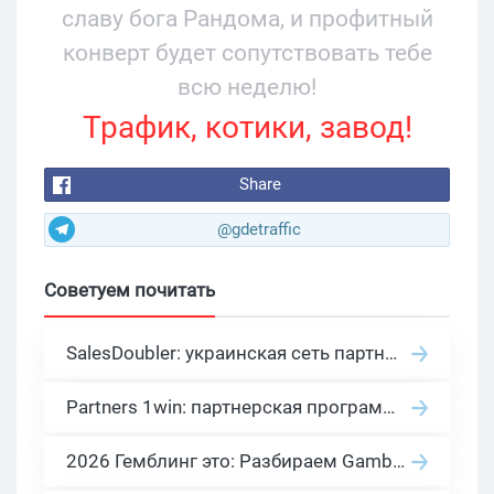
славу бога Рандома, и профитный
конверт будет сопутствовать тебе
всю неделю!
Трафик, котики, завод!
Share
@gdetraffic
Советуем почитать
SalesDoubler: украинская сеть партнерских программ с оплатой за действие
Partners 1win: партнерская программа казино в нише гемблинг арбитраж
2026 Гемблинг это: Разбираем Gambling вертикаль, и все что связано с гемблинг и беттинг офферами