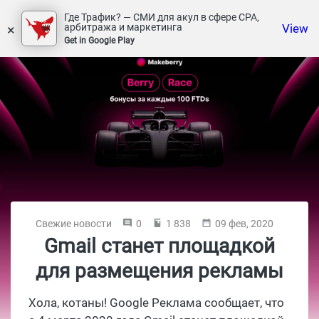
Где Трафик? — СМИ для акул в сфере СРА,
×
View
арбитража и маркетинга
Get in Google Play
Свежие новости
0
1 838
09 фев, 2020
Gmail станет площадкой
для размещения рекламы
Хола, котаны! Google Реклама сообщает, что