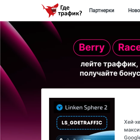
Партнерки
Ново
Хей-х
макси
Googl