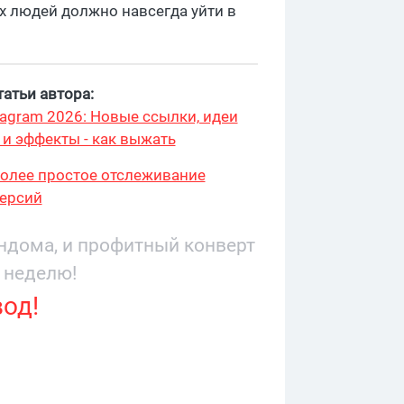
х людей должно навсегда уйти в
атьи автора:
stagram 2026: Новые ссылки, идеи
 и эффекты - как выжать
более простое отслеживание
ерсий
андома, и профитный конверт
 неделю!
вод!