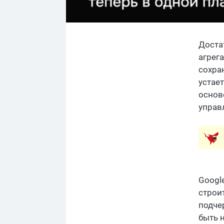
Доста
агрег
сохра
устае
основ
управ
Googl
строи
подче
быть 