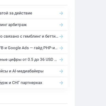
атой за действие
линг арбитраж
2026 Гемблинг это: Разбираем Gambling вертикаль, и все что связано с гемблинг и беттинг офферами
Cloaking House: облачный клоакинг для фильтрации ботов FB и Google Ads — гайд PHP-интеграции 2026
Сколько платит YouTube за 1000 просмотров в 2026: реальные цифры от 0.5 до 36 USD по ГЕО
ейсы и AI-медиабайеры
бурж и СНГ партнерках