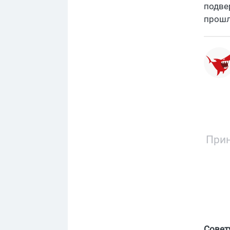
подве
прошл
Прин
Совет