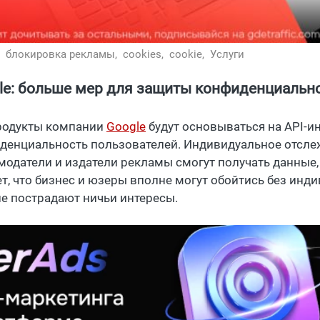
,
блокировка рекламы,
cookies,
cookie,
Услуги
le: больше мер для защиты конфиденциальн
родукты компании
Google
будут основываться на API-ин
денциальность пользователей. Индивидуальное отслеж
модатели и издатели рекламы смогут получать данные,
ет, что бизнес и юзеры вполне могут обойтись без инд
не пострадают ничьи интересы.