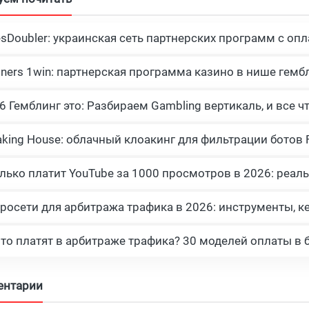
esDoubler: украинская сеть партнерских программ с опл
tners 1win: партнерская программа казино в нише гемб
росети для арбитража трафика в 2026: инструменты, к
что платят в арбитраже трафика? 30 моделей оплаты в 
ентарии