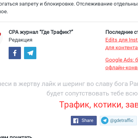
ргаться запрету и блокировке. Отслеживание отдельны
ое.
CPA журнал “Где Трафик?”
Последние ст
Редакция
Edits для In
для контента
максимум?
Google Ads: 
офлайн-конв
еси в жертву лайк и шеринг во славу бога Р
будет сопутствовать тебе всю
Трафик, котики, за
Share
@gdetraffic
уем почитать