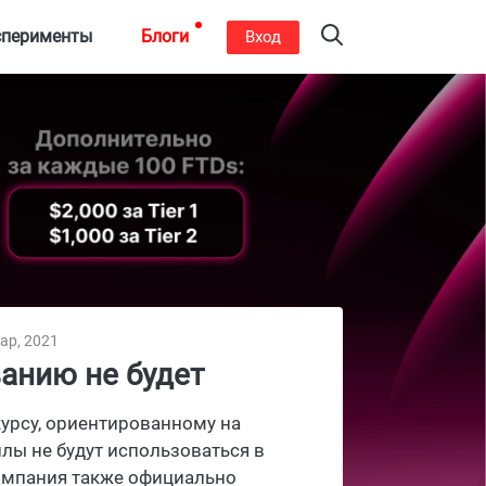
сперименты
Блоги
Вход
ар, 2021
ванию не будет
курсу, ориентированному на
лы не будут использоваться в
Компания также официально