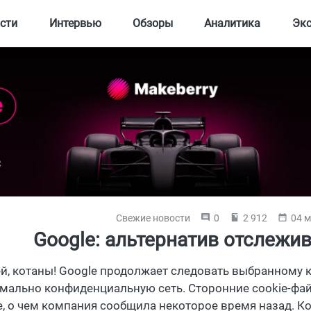
сти
Интервью
Обзоры
Аналитика
Эк
Свежие новости
0
2 912
04 м
Google: альтернатив отслежи
ей, котаны! Google продолжает следовать выбранному 
мально конфиденциальную сеть. Сторонние cookie-фай
e, о чем компания сообщила некоторое время назад. 