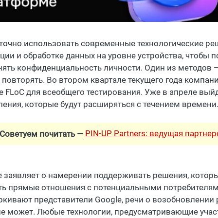
точно использовать современные технологические ре
ации и обработке данных на уровне устройства, чтобы 
нять конфиденциальность личности. Один из методов — 
т повторять. Во втором квартале текущего года компани
е FLoC для всеобщего тестирования. Уже в апреле вый
ления, которые будут расширяться с течением времени
PIN-UP Partners: ведущая партне
Советуем почитать —
e заявляет о намерении поддерживать решения, котор
ть прямые отношения с потенциальными потребителями 
ркивают представители Google, речи о возобновлении
не может. Любые технологии, предусматривающие участ