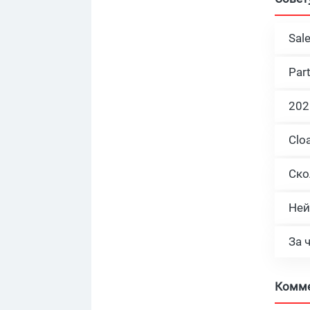
Sal
Par
Ней
За 
Комм