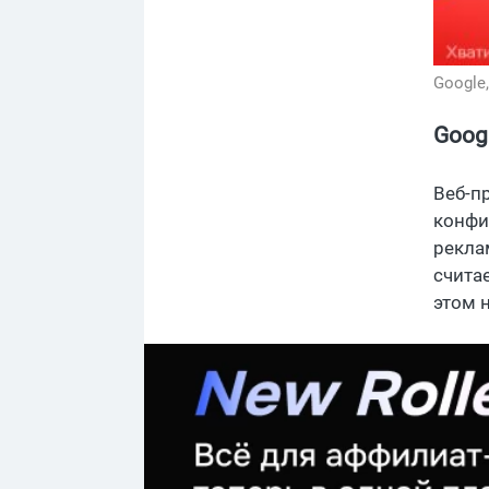
Google
Goog
Веб-п
конфи
рекла
счита
этом 