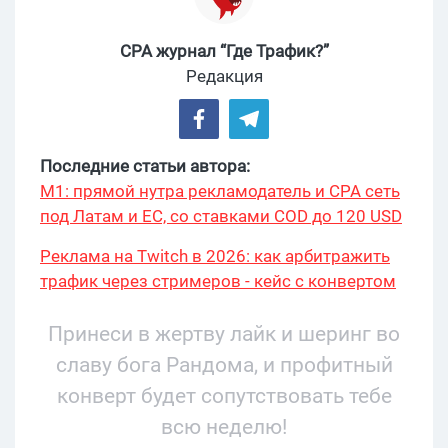
CPA журнал “Где Трафик?”
Редакция
Последние статьи автора:
М1: прямой нутра рекламодатель и CPA сеть
под Латам и ЕС, со ставками COD до 120 USD
Реклама на Twitch в 2026: как арбитражить
трафик через стримеров - кейс с конвертом
34% и охватом 199 276
Принеси в жертву лайк и шеринг во
славу бога Рандома, и профитный
конверт будет сопутствовать тебе
всю неделю!