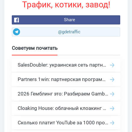
Трафик, котики, завод!
Share
@gdetraffic
Советуем почитать
SalesDoubler: украинская сеть партнерских программ с оплатой за действие
Partners 1win: партнерская программа казино в нише гемблинг арбитраж
2026 Гемблинг это: Разбираем Gambling вертикаль, и все что связано с гемблинг и беттинг офферами
Cloaking House: облачный клоакинг для фильтрации ботов FB и Google Ads — гайд PHP-интеграции 2026
Сколько платит YouTube за 1000 просмотров в 2026: реальные цифры от 0.5 до 36 USD по ГЕО