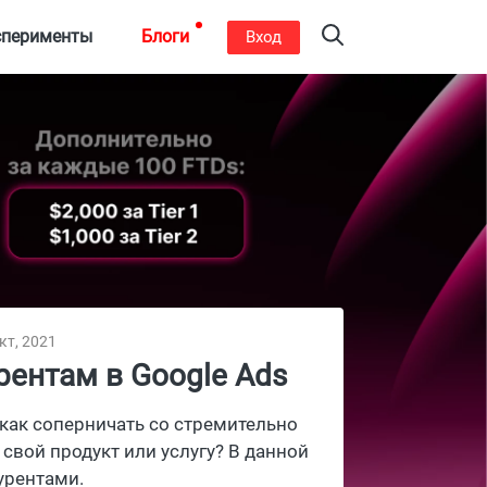
сперименты
Блоги
Вход
кт, 2021
рентам в Google Ads
 как соперничать со стремительно
вой продукт или услугу? В данной
урентами.