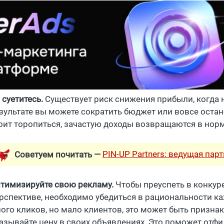
 суетитесь.
Существует риск снижения прибыли, когда 
зультате вы можете сократить бюджет или вовсе оста
оит торопиться, зачастую доходы возвращаются в норм
PIN-UP Partners: ведущая пар
Советуем почитать —
тимизируйте свою рекламу.
Чтобы преуспеть в конкур
рспективе, необходимо убедиться в рациональности ка
ого кликов, но мало клиентов, это может быть призн
азывайте цену в своих объявлениях. Это поможет отфил