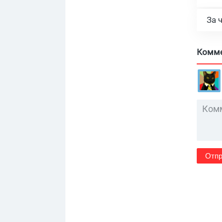
За 
Комм
Отпр