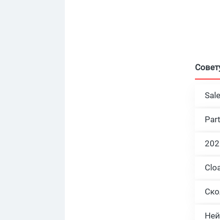
Совет
Sal
Par
Ней