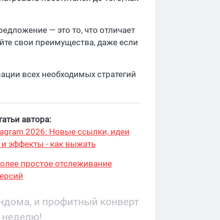
едложение — это то, что отличает
айте свои преимущества, даже если
ации всех необходимых стратегий
атьи автора:
stagram 2026: Новые ссылки, идеи
 и эффекты - как выжать
более простое отслеживание
ерсий
андома, и профитный конверт
 неделю!