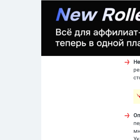
Не
ре
ст
Оп
пе
мн
Ук