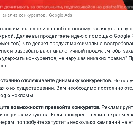
,
анализ конкурентов,
Google Ads
оложим, вы нашли способ по-новому взглянуть на суще
ярной. Далее вы продвигаете идею с помощью Google 
ументов), что делает продукт максимально востребова
спех и разрабатывают аналогичный продукт, чтобы захв
е удержать конкурентов, не нарушая никаких правил? 
бов.
стоянно отслеживайте динамику конкурентов.
Не полу
ая о их существовании. Вам необходимо постоянно от
ogle Рекламы.
ите возможности превзойти конкуретов.
Рекламируйте
и не рекламируются. Если конкурент решил не размещ
черам, попробуйте запустить несколько кампаний на эт