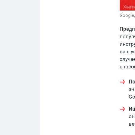
Google
Предп
попул
инстр
ваш у
случа
спосо
По
зн
Go
Ищ
он
ве