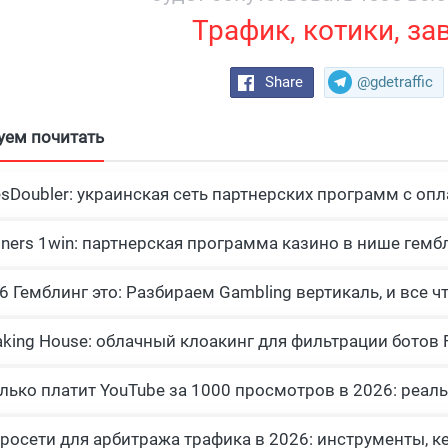
Трафик, котики, за
Share
@gdetraffic
уем почитать
esDoubler: украинская сеть партнерских программ с опл
tners 1win: партнерская программа казино в нише гемб
росети для арбитража трафика в 2026: инструменты, к