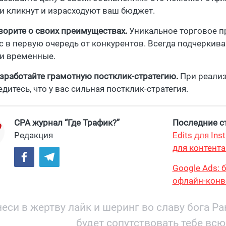
и кликнут и израсходуют ваш бюджет.
ворите о своих преимуществах.
Уникальное торговое пр
с в первую очередь от конкурентов. Всегда подчеркив
и временные.
зработайте грамотную постклик-стратегию.
При реализ
едитесь, что у вас сильная постклик-стратегия.
CPA журнал “Где Трафик?”
Последние ст
Редакция
Edits для In
для контента
максимум?
Google Ads: 
офлайн-конв
еси в жертву лайк и шеринг во славу бога Р
будет сопутствовать тебе всю