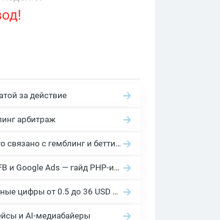
вод!
атой за действие
линг арбитраж
2026 Гемблинг это: Разбираем Gambling вертикаль, и все что связано с гемблинг и беттинг офферами
Cloaking House: облачный клоакинг для фильтрации ботов FB и Google Ads — гайд PHP-интеграции 2026
Сколько платит YouTube за 1000 просмотров в 2026: реальные цифры от 0.5 до 36 USD по ГЕО
ейсы и AI-медиабайеры