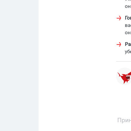
он
Го
ва
он
Ра
уб
Прин