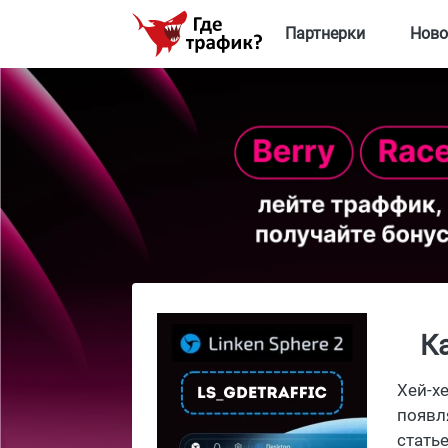
Партнерки
Ново
К
Хей-х
появл
стать