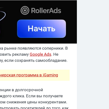
на рынке появляются соперники. В
новить рекламу
Google Ads
. Не
у, если сохранять самообладание.
тнерская программа в iGaming
енции в долгосрочной
ждого клика. Если вы получаете
аком снижения цены конкурентами.
ьтровать посетителей до того, как