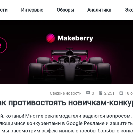
сти
Интервью
Обзоры
Аналитика
Эк
Свежие новости
0
2 251
18 о
ак противостоять новичкам-конку
ей, котаны! Многие рекламодатели задаются вопросом,
яющимися конкурентами в Google Рекламе и защитить с
е мы рассмотрим эффективные способы борьбы с конк