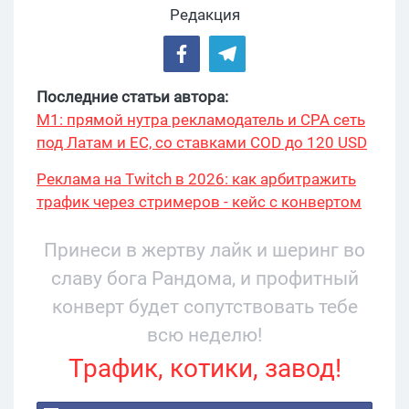
Редакция
Последние статьи автора:
М1: прямой нутра рекламодатель и CPA сеть
под Латам и ЕС, со ставками COD до 120 USD
Реклама на Twitch в 2026: как арбитражить
трафик через стримеров - кейс с конвертом
34% и охватом 199 276
Принеси в жертву лайк и шеринг во
славу бога Рандома, и профитный
конверт будет сопутствовать тебе
всю неделю!
Трафик, котики, завод!