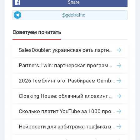
Share
@gdetraffic
Советуем почитать
SalesDoubler: украинская сеть партнерских программ с оплатой за действие
Partners 1win: партнерская программа казино в нише гемблинг арбитраж
2026 Гемблинг это: Разбираем Gambling вертикаль, и все что связано с гемблинг и беттинг офферами
Cloaking House: облачный клоакинг для фильтрации ботов FB и Google Ads — гайд PHP-интеграции 2026
Сколько платит YouTube за 1000 просмотров в 2026: реальные цифры от 0.5 до 36 USD по ГЕО
Нейросети для арбитража трафика в 2026: инструменты, кейсы и AI-медиабайеры