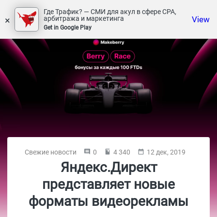
Где Трафик? — СМИ для акул в сфере СРА,
×
View
арбитража и маркетинга
Get in Google Play
Свежие новости
0
4 340
12 дек, 2019
Яндекс.Директ
представляет новые
форматы видеорекламы