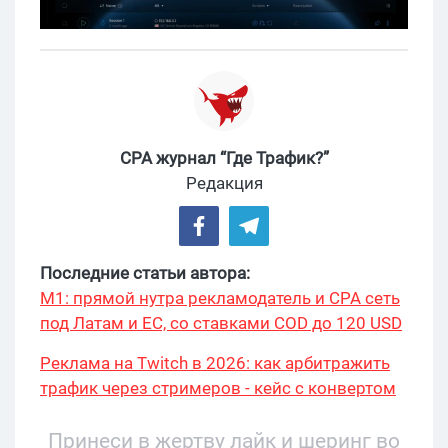
CPA журнал “Где Трафик?”
Редакция
Последние статьи автора:
М1: прямой нутра рекламодатель и CPA сеть
под Латам и ЕС, со ставками COD до 120 USD
Реклама на Twitch в 2026: как арбитражить
трафик через стримеров - кейс с конвертом
34% и охватом 199 276
Принеси в жертву лайк и шеринг во