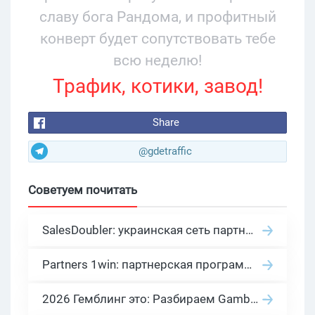
славу бога Рандома, и профитный
конверт будет сопутствовать тебе
всю неделю!
Трафик, котики, завод!
Share
@gdetraffic
Советуем почитать
SalesDoubler: украинская сеть партнерских программ с оплатой за действие
Partners 1win: партнерская программа казино в нише гемблинг арбитраж
2026 Гемблинг это: Разбираем Gambling вертикаль, и все что связано с гемблинг и беттинг офферами