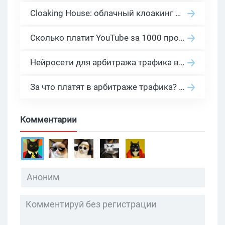
Cloaking House: облачный клоакинг для фильтрации ботов FB и Google Ads — гайд PHP-интеграции 2026
Сколько платит YouTube за 1000 просмотров в 2026: реальные цифры от 0.5 до 36 USD по ГЕО
Нейросети для арбитража трафика в 2026: инструменты, кейсы и AI-медиабайеры
За что платят в арбитраже трафика? 30 моделей оплаты в бурж и СНГ партнерках
Комментарии