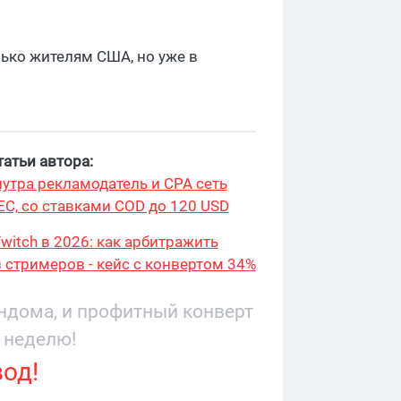
ько жителям США, но уже в
атьи автора:
утра рекламодатель и CPA сеть
ЕС, со ставками COD до 120 USD
witch в 2026: как арбитражить
 стримеров - кейс с конвертом 34%
9 276
андома, и профитный конверт
 неделю!
вод!