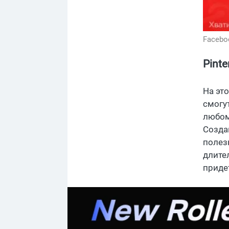
Facebo
Pint
На эт
смогу
любом
Создав
полез
длите
приде