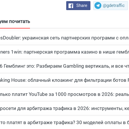
Share
@gdetraffic
уем почитать
esDoubler: украинская сеть партнерских программ с опл
tners 1win: партнерская программа казино в нише гемб
росети для арбитража трафика в 2026: инструменты, к
что платят в арбитраже трафика? 30 моделей оплаты в 