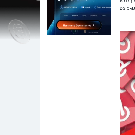
котор
со см