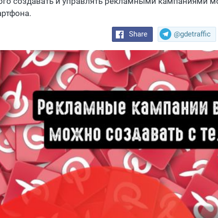
ого создавать и управлять рекламными кампаниями м
артфона.
Share
@gdetraffic