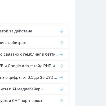
атой за действие
линг арбитраж
2026 Гемблинг это: Разбираем Gambling вертикаль, и все что связано с гемблинг и беттинг офферами
Cloaking House: облачный клоакинг для фильтрации ботов FB и Google Ads — гайд PHP-интеграции 2026
Сколько платит YouTube за 1000 просмотров в 2026: реальные цифры от 0.5 до 36 USD по ГЕО
ейсы и AI-медиабайеры
бурж и СНГ партнерках