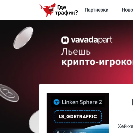
Партнерки
Ново
Хей-х