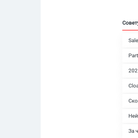
Совет
Sal
Par
Ней
За 