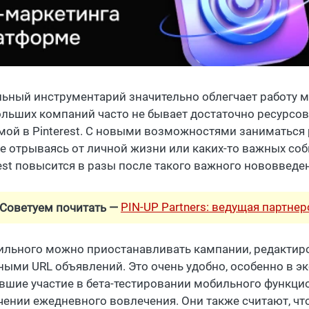
ьный инструментарий значительно облегчает работу ме
ольших компаний часто не бывает достаточно ресурсов
мой в Pinterest. С новыми возможностями заниматься
 не отрываясь от личной жизни или каких-то важных со
rest повысится в разы после такого важного нововведе
PIN-UP Partners: ведущая партне
Советуем почитать —
ильного можно приостанавливать кампании, редактиро
ными URL объявлений. Это очень удобно, особенно в э
вшие участие в бета-тестировании мобильного функци
чении ежедневного вовлечения. Они также считают, что 