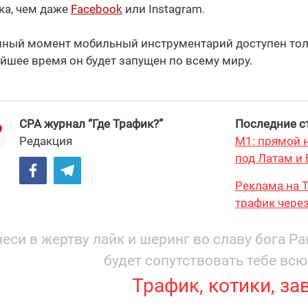
ка, чем даже
Facebook
или Instagram.
нный момент мобильный инструментарий доступен тол
йшее время он будет запущен по всему миру.
CPA журнал “Где Трафик?”
Последние ст
Редакция
М1: прямой н
под Латам и 
Реклама на T
трафик через
и охватом 19
еси в жертву лайк и шеринг во славу бога Р
будет сопутствовать тебе всю
Трафик, котики, за