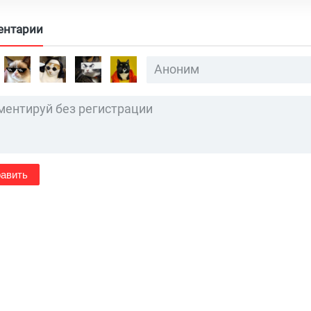
ентарии
авить