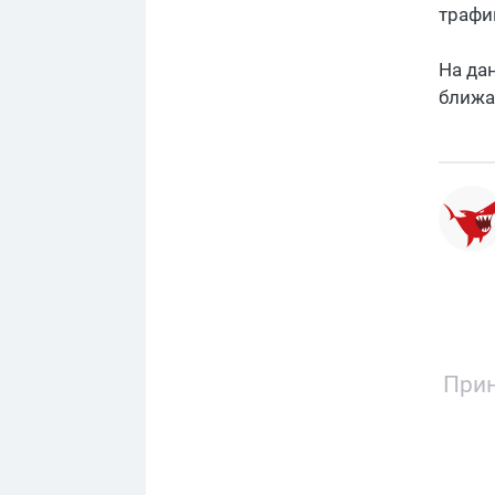
трафи
На да
ближа
Прин