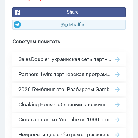
Share
@gdetraffic
Советуем почитать
SalesDoubler: украинская сеть партнерских программ с оплатой за действие
Partners 1win: партнерская программа казино в нише гемблинг арбитраж
2026 Гемблинг это: Разбираем Gambling вертикаль, и все что связано с гемблинг и беттинг офферами
Cloaking House: облачный клоакинг для фильтрации ботов FB и Google Ads — гайд PHP-интеграции 2026
Сколько платит YouTube за 1000 просмотров в 2026: реальные цифры от 0.5 до 36 USD по ГЕО
Нейросети для арбитража трафика в 2026: инструменты, кейсы и AI-медиабайеры