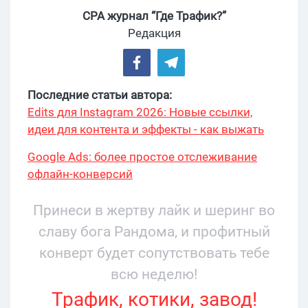
CPA журнал “Где Трафик?”
Редакция
Последние статьи автора:
Edits для Instagram 2026: Новые ссылки,
идеи для контента и эффекты - как выжать
максимум?
Google Ads: более простое отслеживание
офлайн-конверсий
Принеси в жертву лайк и шеринг во
славу бога Рандома, и профитный
конверт будет сопутствовать тебе
всю неделю!
Трафик, котики, завод!