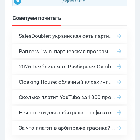
@gdetraffic
Советуем почитать
SalesDoubler: украинская сеть партнерских программ с оплатой за действие
Partners 1win: партнерская программа казино в нише гемблинг арбитраж
2026 Гемблинг это: Разбираем Gambling вертикаль, и все что связано с гемблинг и беттинг офферами
Cloaking House: облачный клоакинг для фильтрации ботов FB и Google Ads — гайд PHP-интеграции 2026
Сколько платит YouTube за 1000 просмотров в 2026: реальные цифры от 0.5 до 36 USD по ГЕО
Нейросети для арбитража трафика в 2026: инструменты, кейсы и AI-медиабайеры
За что платят в арбитраже трафика? 30 моделей оплаты в бурж и СНГ партнерках