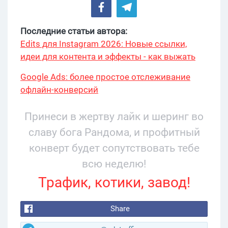
Последние статьи автора:
Edits для Instagram 2026: Новые ссылки,
идеи для контента и эффекты - как выжать
максимум?
Google Ads: более простое отслеживание
офлайн-конверсий
Принеси в жертву лайк и шеринг во
славу бога Рандома, и профитный
конверт будет сопутствовать тебе
всю неделю!
Трафик, котики, завод!
Share