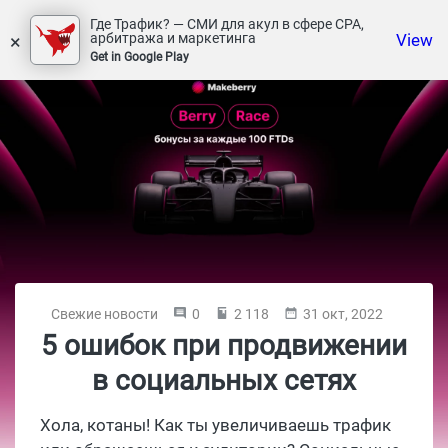
Где Трафик? — СМИ для акул в сфере СРА,
×
View
арбитража и маркетинга
Get in Google Play
Свежие новости
0
2 118
31 окт, 2022
5 ошибок при продвижении
в социальных сетях
Хола, котаны! Как ты увеличиваешь трафик