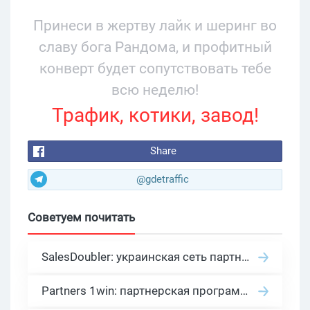
руководства
Принеси в жертву лайк и шеринг во
славу бога Рандома, и профитный
конверт будет сопутствовать тебе
всю неделю!
Трафик, котики, завод!
Share
@gdetraffic
Советуем почитать
SalesDoubler: украинская сеть партнерских программ с оплатой за действие
Partners 1win: партнерская программа казино в нише гемблинг арбитраж