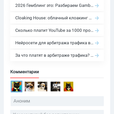
2026 Гемблинг это: Разбираем Gambling вертикаль, и все что связано с гемблинг и беттинг офферами
Cloaking House: облачный клоакинг для фильтрации ботов FB и Google Ads — гайд PHP-интеграции 2026
Сколько платит YouTube за 1000 просмотров в 2026: реальные цифры от 0.5 до 36 USD по ГЕО
Нейросети для арбитража трафика в 2026: инструменты, кейсы и AI-медиабайеры
За что платят в арбитраже трафика? 30 моделей оплаты в бурж и СНГ партнерках
Комментарии