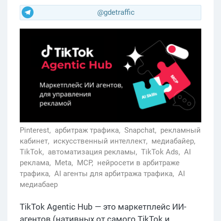
@gdetraffic
Pinterest,
арбитраж трафика,
Snapchat,
рекламный
кабинет,
искусственный интеллект,
медиабайер,
TikTok,
автоматизация рекламы,
TikTok Ads,
AI
реклама,
Meta,
MCP,
нейросети в арбитраже
трафика,
AI агенты для арбитража трафика,
AI
медиабаер
TikTok Agentic Hub — это маркетплейс ИИ-
агентов (нативных от самого TikTok и