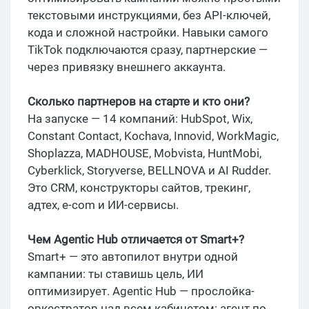
текстовыми инструкциями, без API-ключей,
кода и сложной настройки. Навыки самого
TikTok подключаются сразу, партнерские —
через привязку внешнего аккаунта.
Сколько партнеров на старте и кто они?
На запуске — 14 компаний: HubSpot, Wix,
Constant Contact, Kochava, Innovid, WorkMagic,
Shoplazza, MADHOUSE, Mobvista, HuntMobi,
Cyberklick, Storyverse, BELLNOVA и AI Rudder.
Это CRM, конструкторы сайтов, трекинг,
адтех, e-com и ИИ-сервисы.
Чем Agentic Hub отличается от Smart+?
Smart+ — это автопилот внутри одной
кампании: ты ставишь цель, ИИ
оптимизирует. Agentic Hub — прослойка-
оркестратор над всем кабинетом: агент по