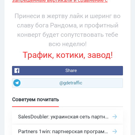
Twitch
Принеси в жертву лайк и шеринг во
славу бога Рандома, и профитный
конверт будет сопутствовать тебе
всю неделю!
Трафик, котики, завод!
Share
@gdetraffic
Советуем почитать
SalesDoubler: украинская сеть партнерских программ с оплатой за действие
Partners 1win: партнерская программа казино в нише гемблинг арбитраж