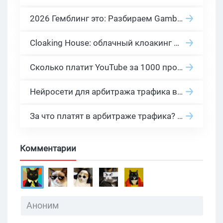
2026 Гемблинг это: Разбираем Gambling вертикаль, и все что связано с гемблинг и беттинг офферами
Cloaking House: облачный клоакинг для фильтрации ботов FB и Google Ads — гайд PHP-интеграции 2026
Сколько платит YouTube за 1000 просмотров в 2026: реальные цифры от 0.5 до 36 USD по ГЕО
Нейросети для арбитража трафика в 2026: инструменты, кейсы и AI-медиабайеры
За что платят в арбитраже трафика? 30 моделей оплаты в бурж и СНГ партнерках
Комментарии