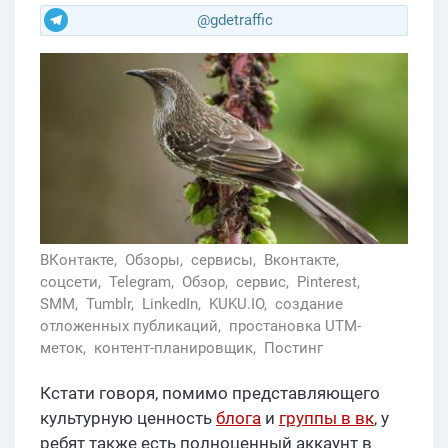
@gdetraffic
ВКонтакте,
Обзоры,
сервисы,
Вконтакте,
соцсети,
Telegram,
Обзор,
сервис,
Pinterest,
SMM,
Tumblr,
LinkedIn,
KUKU.IO,
создание
отложенных публикаций,
простановка UTM-
меток,
контент-планировщик,
Постинг
Кстати говоря, помимо представляющего
культурную ценность
блога
и
группы в вк
, у
ребят также есть полноценный аккаунт в