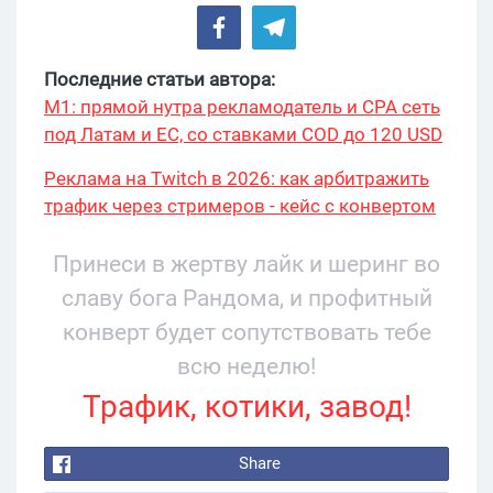
Последние статьи автора:
М1: прямой нутра рекламодатель и CPA сеть
под Латам и ЕС, со ставками COD до 120 USD
Реклама на Twitch в 2026: как арбитражить
трафик через стримеров - кейс с конвертом
34% и охватом 199 276
Принеси в жертву лайк и шеринг во
славу бога Рандома, и профитный
конверт будет сопутствовать тебе
всю неделю!
Трафик, котики, завод!
Share