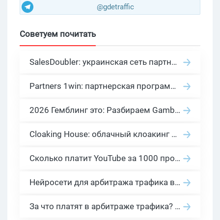
@gdetraffic
Советуем почитать
SalesDoubler: украинская сеть партнерских программ с оплатой за действие
Partners 1win: партнерская программа казино в нише гемблинг арбитраж
2026 Гемблинг это: Разбираем Gambling вертикаль, и все что связано с гемблинг и беттинг офферами
Cloaking House: облачный клоакинг для фильтрации ботов FB и Google Ads — гайд PHP-интеграции 2026
Сколько платит YouTube за 1000 просмотров в 2026: реальные цифры от 0.5 до 36 USD по ГЕО
Нейросети для арбитража трафика в 2026: инструменты, кейсы и AI-медиабайеры
За что платят в арбитраже трафика? 30 моделей оплаты в бурж и СНГ партнерках