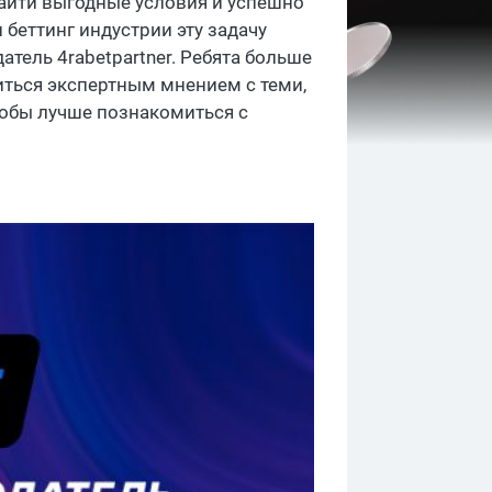
найти выгодные условия и успешно
 беттинг индустрии эту задачу
тель 4rabetpartner. Ребята больше
иться экспертным мнением с теми,
тобы лучше познакомиться с