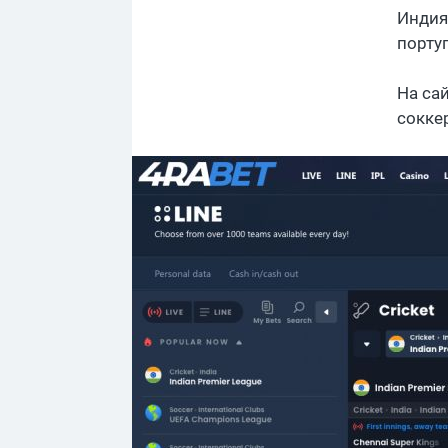
Индия,
порту
На са
соккер