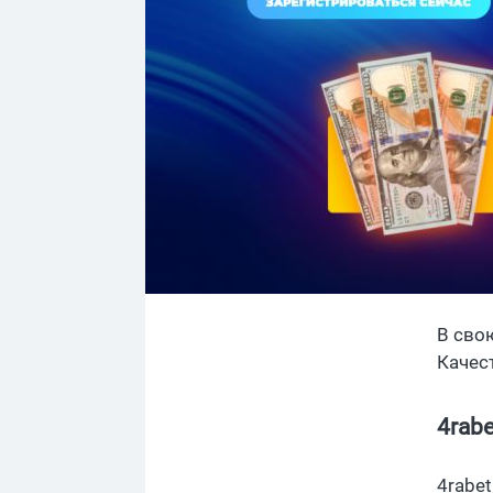
В свою
Качес
4rab
4rabe