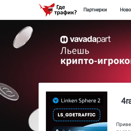
Партнерки
Ново
4r
Приве