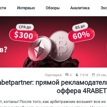
сти
Интервью
Обзоры
Аналитика
Эк
Партнерки
0
7 018
29 сен
abetpartner: прямой рекламодател
оффера 4RABET
т, котаны! После того, как арбитражник возьмет все из