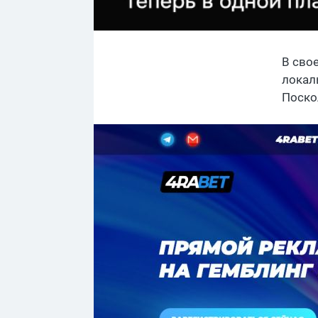
В сво
локал
Поско