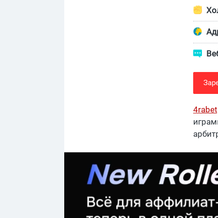
Хо
Адр
Ве
Зар
4rabet
играм
арбит