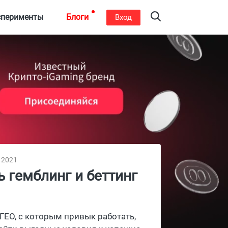
сперименты
Блоги
Вход
, 2021
ь гемблинг и беттинг
 ГЕО, с которым привык работать,