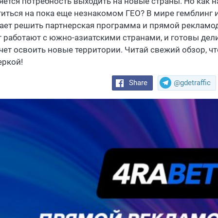
яется потребность выходить на новые страны. Но как 
титься на пока еще незнакомом ГЕО? В мире гемблинг и
ает решить партнерская программа и прямой рекламода
ет работают с южно-азиатскими странами, и готовы дел
очет освоить новые территории. Читай свежий обзор, ч
еркой!
Share
@gdetraffic