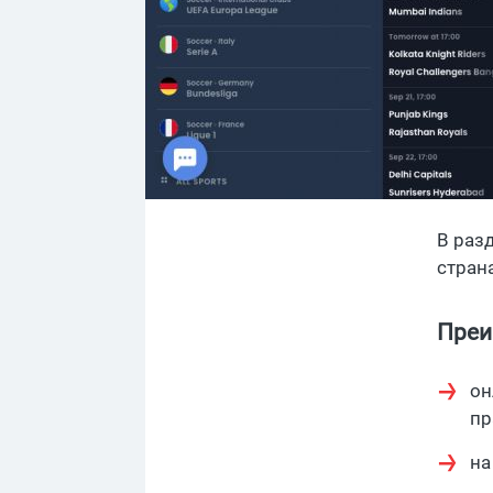
В раз
страна
Преи
он
пр
на