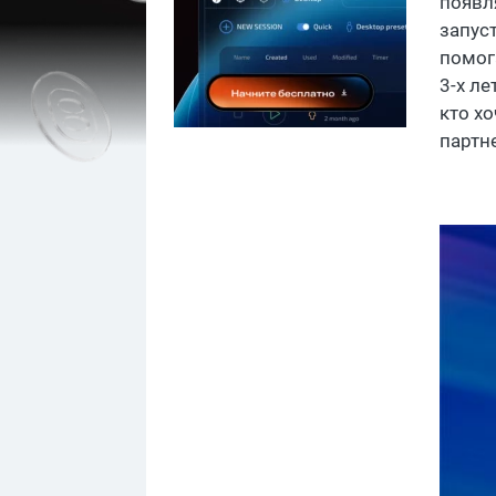
появл
запус
помог
3-х л
кто х
партн