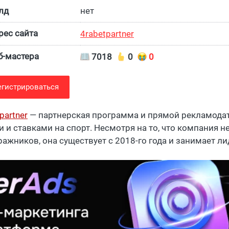
лд
нет
ес сайта
4rabetpartner
б-мастера
7018
0
0
егистрироваться
partner
— партнерская программа и прямой рекламодат
и и ставками на спорт. Несмотря на то, что компания н
ражников, она существует с 2018-го года и занимает 