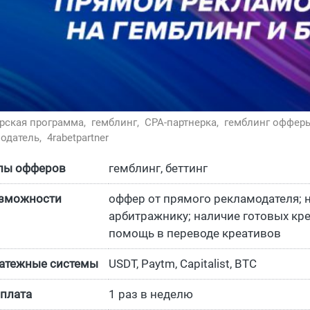
рская программа,
гемблинг,
CPA-партнерка,
гемблинг оффер
одатель,
4rabetpartner
пы офферов
гемблинг, беттинг
зможности
оффер от прямого рекламодателя; н
арбитражнику; наличие готовых кр
помощь в переводе креативов
атежные системы
USDT, Paytm, Capitalist, BTC
плата
1 раз в неделю