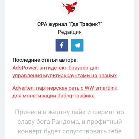
CPA журнал “Где Трафик?”
Редакция
Последние статьи автора:
AdsPower: антидетект-браузер для
управления мультиаккаунтами на разных
платформах
Adverten: партнерская сеть с WW smartlink
для монетизации dating-трафика
Принеси в жертву лайк и шеринг во
славу бога Рандома, и профитный
конверт будет сопутствовать тебе