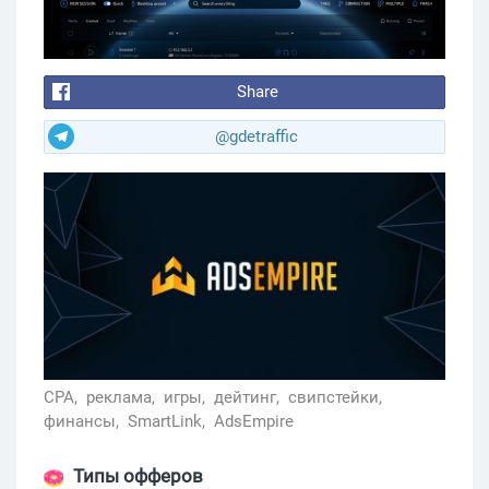
Share
@gdetraffic
CPA,
реклама,
игры,
дейтинг,
свипcтейки,
финансы,
SmartLink,
AdsEmpire
Типы офферов