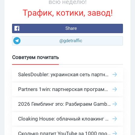
всю неделю!
Трафик, котики, завод!
Share
@gdetraffic
Советуем почитать
SalesDoubler: украинская сеть партнерских программ с оплатой за действие
Partners 1win: партнерская программа казино в нише гемблинг арбитраж
2026 Гемблинг это: Разбираем Gambling вертикаль, и все что связано с гемблинг и беттинг офферами
Cloaking House: облачный клоакинг для фильтрации ботов FB и Google Ads — гайд PHP-интеграции 2026
Сколько платит YouTube за 1000 просмотров в 2026: реальные цифры от 0.5 до 36 USD по ГЕО