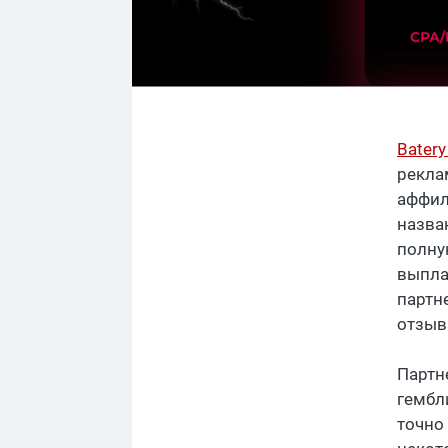
Batery
реклам
аффил
назва
полну
выпла
партн
отзыв
Партн
гембл
точно