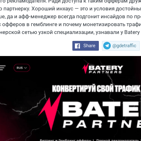
го рекламодателя. Ради доступа к таким офферам дру
ю партнерку. Хороший инхаус — это и условия достойны
е, да и афф-менеджер всегда подгонит инсайдов по пр
с офферов в гемблинге и почему монетизировать трафи
нерской сетью узкой специализации, узнавали у Batery 
Share
@gdetraffic