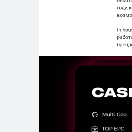
некот
году, 
возмо
In-ho
работ
бренд