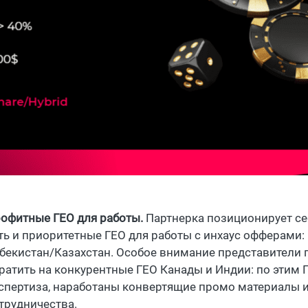
офитные ГЕО для работы.
Партнерка позиционирует се
ть и приоритетные ГЕО для работы с инхаус офферами
бекистан/Казахстан. Особое внимание представители
ратить на конкурентные ГЕО Канады и Индии: по этим
спертиза, наработаны конвертящие промо материалы 
трудничества.