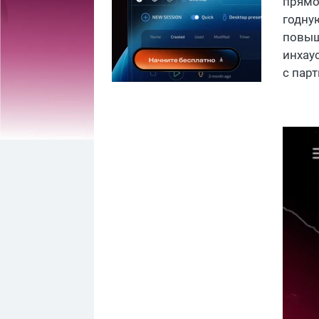
прямо
годну
повыш
инхау
с парт