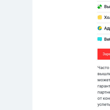
Вы
Хо
Адр
Ве
Зар
Часто
вышли
может 
гаран
партн
от ко
успет