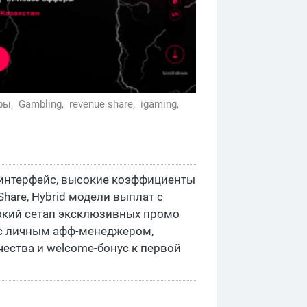
ры,
Gambling,
revenue share,
igaming,
интерфейс, высокие коэффициенты
Share, Hybrid модели выплат с
рокий сетап эксклюзивных промо
 с личным афф-менеджером,
ества и welcome-бонус к первой