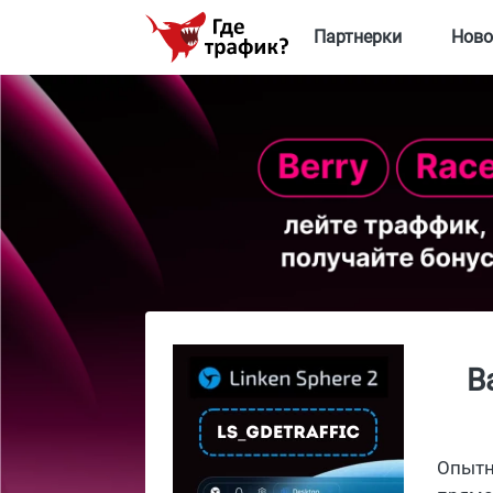
Партнерки
Ново
B
Опытн