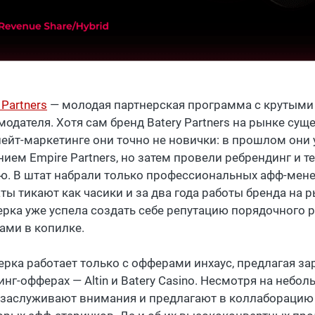
 Partners
— молодая партнерская программа с крутыми 
одателя. Хотя сам бренд Batery Partners на рынке суще
ейт-маркетинге они точно не новички: в прошлом они 
нием Empire Partners, но затем провели ребрендинг и т
ю. В штат набрали только профессиональных афф-мене
ты тикают как часики и за два года работы бренда на 
ерка уже успела создать себе репутацию порядочного 
ами в копилке.
ерка работает только с офферами инхаус, предлагая з
инг-офферах — Altin и Batery Casino. Несмотря на небо
 заслуживают внимания и предлагают в коллаборацию 