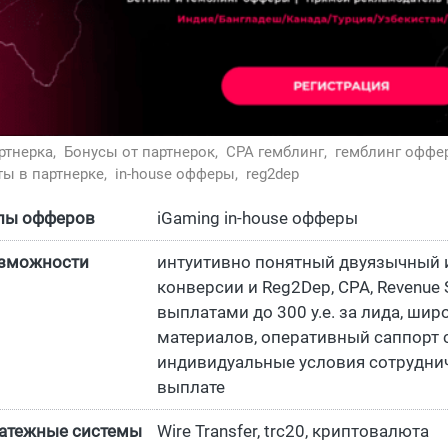
ртнерка,
Бонусы от партнерок,
СРА гемблинг,
гемблинг оффе
ы в партнерке,
in-house офферы,
reg2dep
пы офферов
iGaming in-house офферы
зможности
интуитивно понятный двуязычный 
конверсии и Reg2Dep, CPA, Revenue 
выплатами до 300 у.е. за лида, ши
материалов, оперативный саппорт
индивидуальные условия сотруднич
выплате
атежные системы
Wire Transfer, trc20, криптовалюта