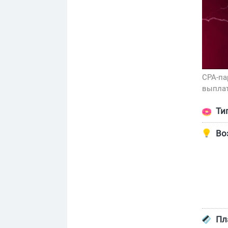
CPA-па
выплат
Ти
Во
Пл