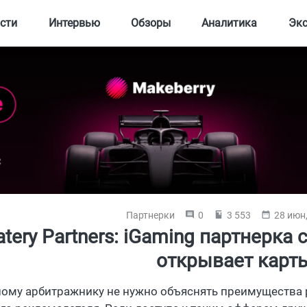
сти
Интервью
Обзоры
Аналитика
Эк
Партнерки
0
3 553
28 июн
atery Partners: iGaming партнерка
открывает карт
ому арбитражнику не нужно объяснять преимущества р