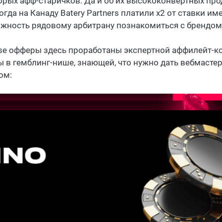
орых афф-старичков. Да и об их высококонвертных про
когда на Канаду Batery Partners платили х2 от ставки им
жность рядовому арбитрану познакомиться с брендом
use офферы здесь проработаны экспертной аффилейт-
ы в гемблинг-нише, знающей, что нужно дать вебмасте
ом: