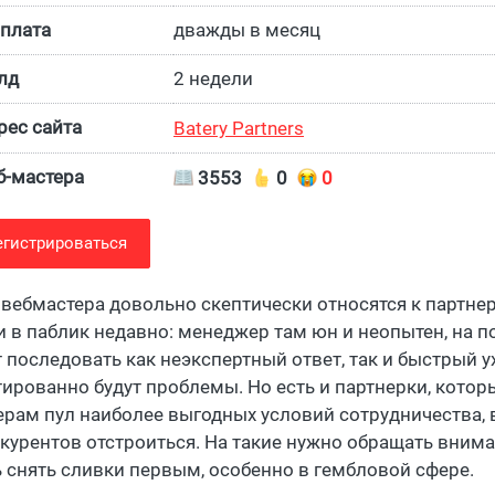
плата
дважды в месяц
лд
2 недели
ес сайта
Batery Partners
б-мастера
3553
0
0
егистрироваться
 вебмастера довольно скептически относятся к партн
 в паблик недавно: менеджер там юн и неопытен, на п
последовать как неэкспертный ответ, так и быстрый ух
тированно будут проблемы. Но есть и партнерки, кото
ерам пул наиболее выгодных условий сотрудничества, в
нкурентов отстроиться. На такие нужно обращать вним
ь снять сливки первым, особенно в гембловой сфере.