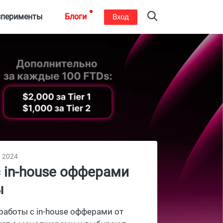
сперименты
Блоги
Вход
, 2024
 с in-house офферами
ы
аботы с in-house офферами от