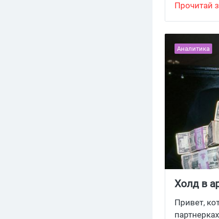
выплаты еж
Прочитай з
Аналитика
Холд в а
ТОП-5 па
Привет, ко
партнерках