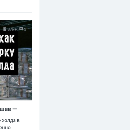
6
87к+
3
ьшее —
 холда в
ленно