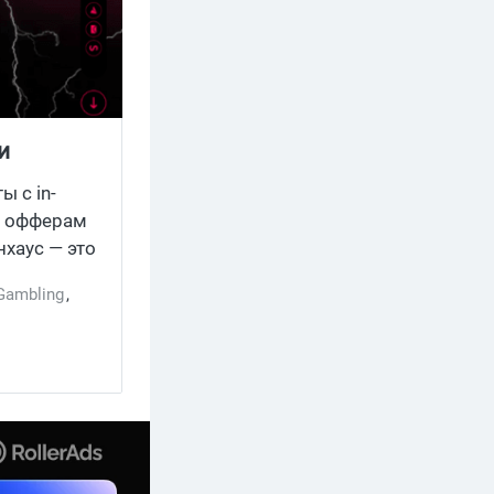
и
 с in-
м офферам
хаус — это
и афф-
Gambling
,
 специфика
изации,