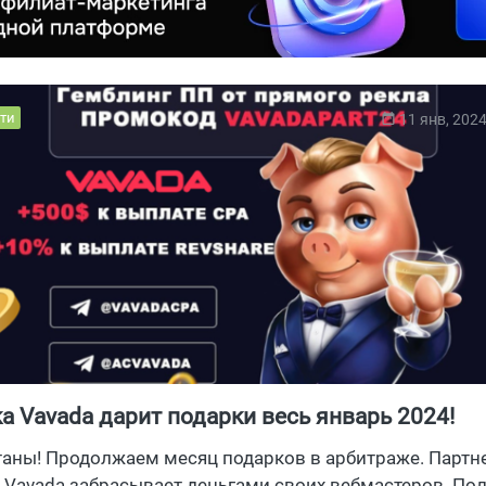
ти
11 янв, 202
а Vavada дарит подарки весь январь 2024!
таны! Продолжаем месяц подарков в арбитраже. Партн
Vavada забрасывает деньгами своих вебмастеров. По