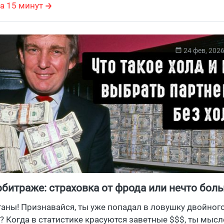
едневно. Заходи!
а 15 минут
24 фев, 202
рбитраже: страховка от фрода или нечто бол
ртнерок без холда в 2026
таны! Признавайся, ты уже попадал в ловушку двойного
? Когда в статистике красуются заветные $$$, ты мыс