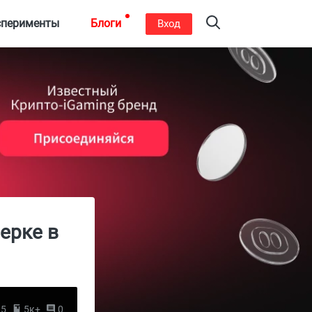
сперименты
Блоги
Вход
ерке в
25
5к+
0