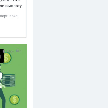
вую выплату
ем, заходи
партнерке
,
2
14к+
1