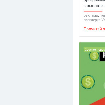
к выплате 
+500 USD п
реклама
,
ге
за деталям
партнерка V
Прочитай з
Свежие новос