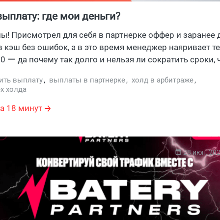
выплату: где мои деньги?
ны! Присмотрел для себя в партнерке оффер и заранее 
в кэш без ошибок, а в это время менеджер наяривает т
30 ー да почему так долго и нельзя ли сократить сроки,
ои деньги? А бывают партнерки без холда? Раскладыв
ить выплату
,
выплаты в партнерке
,
холд в арбитраже
,
что такое холд в арбитраже, что делать если трафик по
ех холда
ько придется ждать своих выплат от партнерки и объя
а 18 минут
ловами, чего ждать от холда в условиях работы с пар
й.
28 июн, 20