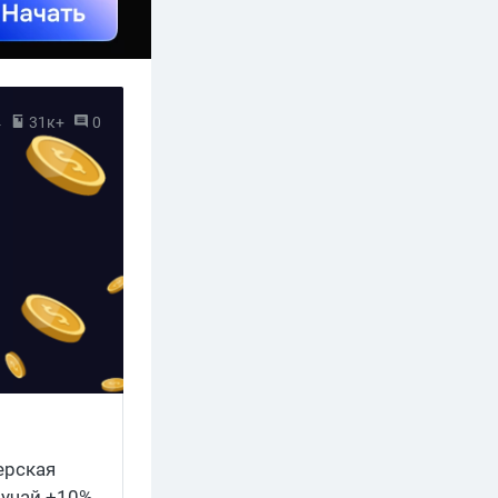
4
31к+
0
ерская
лучай +10%