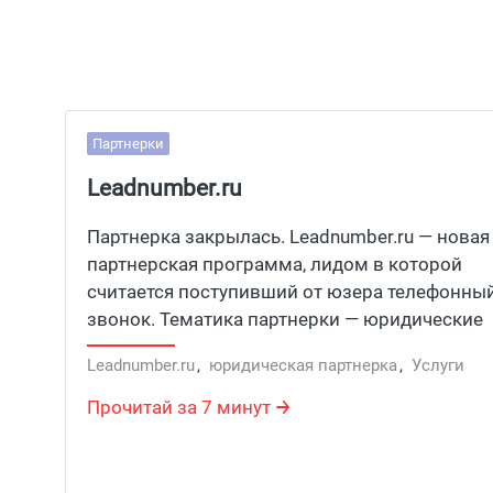
Партнерки
Leadnumber.ru
Партнерка закрылась. Leadnumber.ru — новая
партнерская программа, лидом в которой
считается поступивший от юзера телефонны
звонок. Тематика партнерки — юридические
услуги. Время возникновения — 2015 год.
Leadnumber.ru
,
юридическая партнерка
,
Услуги
Посмотрим, чем же эта программа может бы
полезна веб-мастерам.
Прочитай за 7 минут