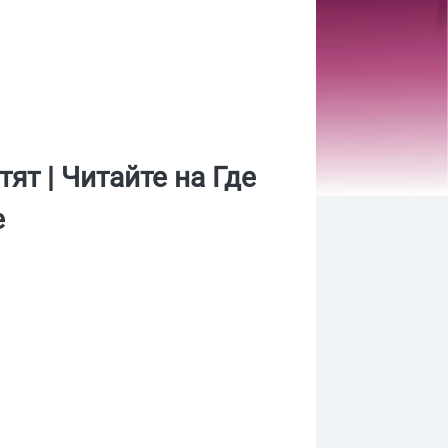
ят | Читайте на Где
е