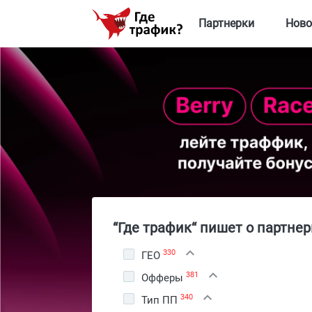
Партнерки
Ново
“Где трафик“ пишет о партнер
330
ГЕО
381
Офферы
340
Тип ПП