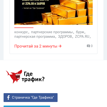
конкурс
,
партнерские программы
,
бурж
,
партнерская программа
,
ЗДОРОВ
,
ZCPA.RU
,
денежные призы
,
миллионер
,
как стать миллионером
,
ГЕО Европа
,
Прочитай за 2 минуты
0
лить на бурж
,
партнерка ЗДОРОВ
Страничка "Где Трафика"