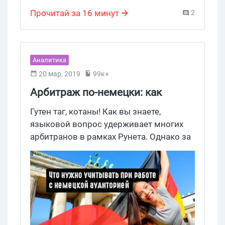
Латам
заходи.
Прочитай за 16 минут
2
Аналитика
20 мар, 2019
99к+
Арбитраж по-немецки: как
работать с ГЕО Германия
Гутен таг, котаны! Как вы знаете,
языковой вопрос удерживает многих
арбитранов в рамках Рунета. Однако за
его пределами есть гораздо больше
возможностей для добычи трафика и
заработка на партнерках. Поэтому
сегодня поговорим об особенностях
работы с Германией и о бурж трафе.