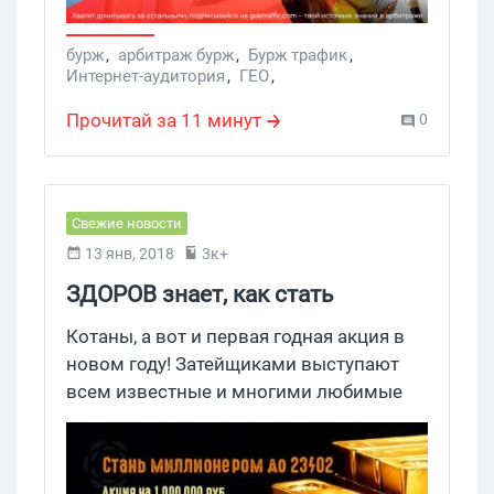
бурж
,
арбитраж бурж
,
Бурж трафик
,
Интернет-аудитория
,
ГЕО
,
Арбитраж для новичков
,
арбитраж в бурже
,
ГЕО Европа
,
ГЕО Германия
,
бурж трафик
,
Прочитай за 11 минут
0
немцы
,
немецкая аудитория
,
Услуги
Свежие новости
13 янв, 2018
3к+
ЗДОРОВ знает, как стать
миллионером
Котаны, а вот и первая годная акция в
новом году! Затейщиками выступают
всем известные и многими любимые
ЗДОРОВ и ZCPA.RU. На кону — 1 000 000
рублей. Уууххх, будет жарко!