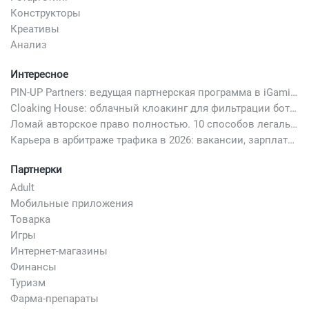
Конструкторы
Креативы
Анализ
Интересное
PIN-UP Partners: ведущая партнерская программа в iGaming
Cloaking House: облачный клоакинг для фильтрации ботов FB и Google Ads — гайд PHP-интеграции 2026
Ломай авторское право полностью. 10 способов легально добавить любимый трек в свой креатив
Карьера в арбитраже трафика в 2026: вакансии, зарплаты и как начать
Партнерки
Adult
Мобильные приложения
Товарка
Игры
Интернет-магазины
Финансы
Туризм
Фарма-препараты