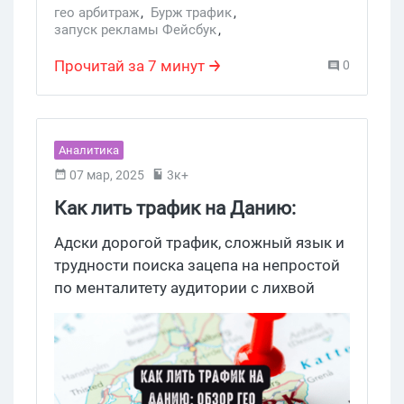
Германия (DE) и Австралия (AU).
гео арбитраж
,
Бурж трафик
,
запуск рекламы Фейсбук
,
Погнали смотреть, что там льют, какие
Оценка актуальности Фейсбук
,
ГЕО Европа
,
бренды в топе и как откусить свой кусок
ГЕО Германия
,
Креативы Facebook
,
Прочитай за 7 минут
0
пирога.
спай сервис
,
Гембла офферы
,
прямой рекламодатель
,
Гемблинг
,
гемблинг арбитраж
,
гемблинг бурж
,
ГЕО в арбитраже
,
аналитика фейсбук
,
aso трафик гемблинг
,
гемблинг бренд
Аналитика
07 мар, 2025
3к+
Как лить трафик на Данию:
обзор ГЕО
Адски дорогой трафик, сложный язык и
трудности поиска зацепа на непростой
по менталитету аудитории с лихвой
окупаются тем, зачем вебмастер
вообще идет в работу со
скандинавскими ГЕО. Конечно, речь о
высоких рейтах, солидной конверсии и
высочайшей в целом