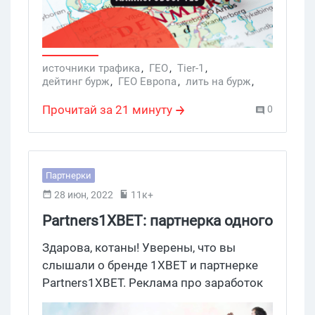
платежеспособности датской
аудитории, представляющих для
манимейкеров отдельный интерес. На
какие вертикали и особенности работы
источники трафика
,
ГЕО
,
Tier-1
,
дейтинг бурж
,
ГЕО Европа
,
лить на бурж
,
с креативами на Данию стоит обратить
крипто офферы
,
igaming
,
ГЕО Дания
внимание - рассказали в обзоре.
Прочитай за 21 минуту
0
Партнерки
28 июн, 2022
11к+
Partners1XBET: партнерка одного
из самых известных брендов
Здарова, котаны! Уверены, что вы
беттинга и казино
слышали о бренде 1XBET и партнерке
Partners1XBET. Реклама про заработок
на ставках и казино светится буквально