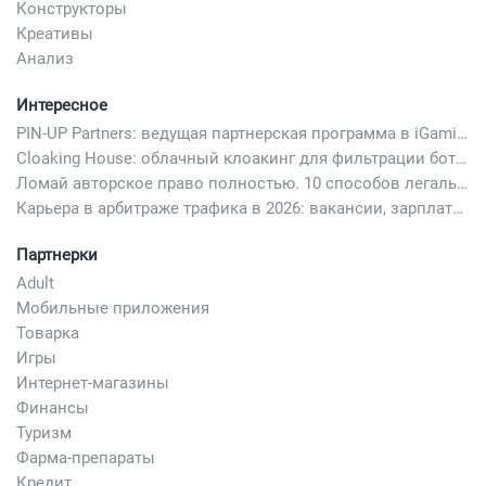
Конструкторы
Креативы
Анализ
Интересное
PIN-UP Partners: ведущая партнерская программа в iGaming
Cloaking House: облачный клоакинг для фильтрации ботов FB и Google Ads — гайд PHP-интеграции 2026
Ломай авторское право полностью. 10 способов легально добавить любимый трек в свой креатив
Карьера в арбитраже трафика в 2026: вакансии, зарплаты и как начать
Партнерки
Adult
Мобильные приложения
Товарка
Игры
Интернет-магазины
Финансы
Туризм
Фарма-препараты
Кредит