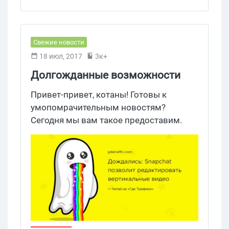
Свежие новости
18 июл, 2017
3к+
Долгожданные возможности
редактирования вертикальных
Привет-привет, котаны! Готовы к
видео от Snapchat
умопомрачительным новостям?
Сегодня мы вам такое предоставим.
Итак, Snapchat запустил Snap Publisher —
инструмент для создания объявлений с
самообслуживанием, который
преобразует горизонтальные
видеоролики и веб-сайты в
вертикальные видеообъявления.
Наконец-то!