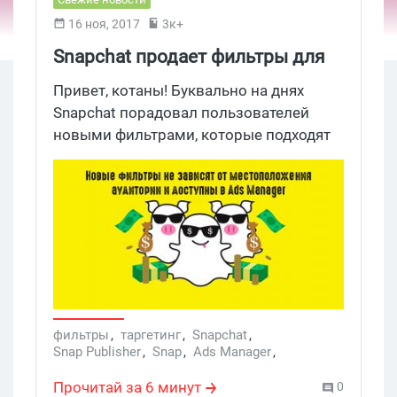
16 ноя, 2017
3к+
Snapchat продает фильтры для
эффективного таргетинга на ЦА
Привет, котаны! Буквально на днях
Snapchat порадовал пользователей
новыми фильтрами, которые подходят
различным аудиториям, не зависят от
местонахождения и продаются через
Ads Manager.
фильтры
,
таргетинг
,
Snapchat
,
Snap Publisher
,
Snap
,
Ads Manager
,
таргетинг на аудиторию
,
фильтры Snapchat
,
Snaps
,
Snap Lifestyle
,
Snapchat Ads
,
Анализ
Прочитай за 6 минут
0