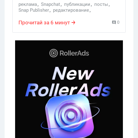
реклама
,
Snapchat
,
публикации
,
посты
,
Snap Publisher
,
редактирование
,
видеообъявление
,
видеообъявления
Прочитай за 6 минут
0