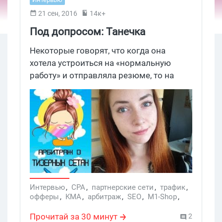
21 сен, 2016
14к+
Под допросом: Танечка
Александрова - Суровый
Некоторые говорят, что когда она
Питерский Арбитран
хотела устроиться на «нормальную
работу» и отправляла резюме, то на
всякий случай делала преленд с
Малаховым, чтобы конверт был
получше. А когда незнакомые парни
спрашивают, как с ней познакомиться,
она присылает фотку натертой брюквы
с подписью «дедовский способ
познакомиться с девушкой, нужно
только…» Кто-то говорит, что однажды
она выиграла Евровидение, а кто-то –
Интервью
,
CPA
,
партнерские сети
,
трафик
,
офферы
,
KMA
,
арбитраж
,
SEO
,
M1-Shop
,
что научилась арбитражу в колл-центре.
тизерная реклама
,
CRM
,
товарка
,
CPA-сети
Однако встречайте: сегодня у нас в
,
CPA - сети
,
Танечка Александрова
,
Прочитай за 30 минут
2