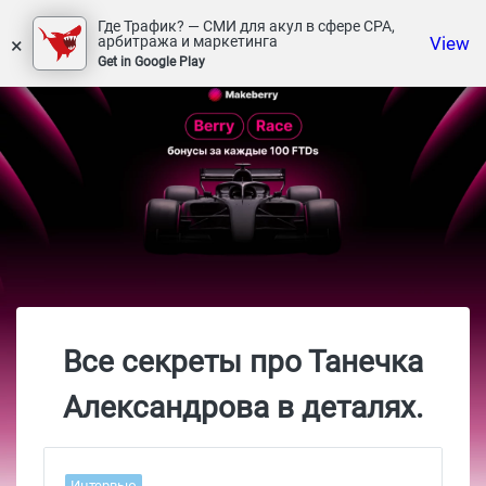
Где Трафик? — СМИ для акул в сфере СРА,
×
View
арбитража и маркетинга
Get in Google Play
Все секреты про Танечка
Александрова в деталях.
Интервью