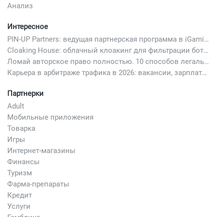
Анализ
Интересное
PIN-UP Partners: ведущая партнерская программа в iGaming
Cloaking House: облачный клоакинг для фильтрации ботов FB и Google Ads — гайд PHP-интеграции 2026
Ломай авторское право полностью. 10 способов легально добавить любимый трек в свой креатив
Карьера в арбитраже трафика в 2026: вакансии, зарплаты и как начать
Партнерки
Adult
Мобильные приложения
Товарка
Игры
Интернет-магазины
Финансы
Туризм
Фарма-препараты
Кредит
Услуги