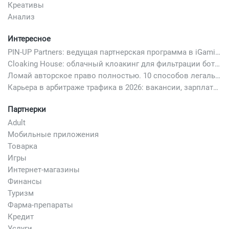
Креативы
Анализ
Интересное
PIN-UP Partners: ведущая партнерская программа в iGaming
Cloaking House: облачный клоакинг для фильтрации ботов FB и Google Ads — гайд PHP-интеграции 2026
Ломай авторское право полностью. 10 способов легально добавить любимый трек в свой креатив
Карьера в арбитраже трафика в 2026: вакансии, зарплаты и как начать
Партнерки
Adult
Мобильные приложения
Товарка
Игры
Интернет-магазины
Финансы
Туризм
Фарма-препараты
Кредит
Услуги