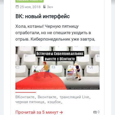
25 ноя, 2018
3к+
ВК: новый интерфейс
рекламного кабинета, кешбэк и
Хола, котаны! Черную пятницу
трансляции в мобильном
отработали, но не спешите уходить в
отрыв. Киберпонедельник уже завтра,
приложении
так что сейчас не время расслабляться.
Мы собрали для вас сразу три новости
от ВК, которые будут не лишними для
любого арбитражника. Поехали!
ВКонтакте
,
Вконтакте
,
трансляций Live
,
черная пятница
,
кэшбэк
,
рекламный кабинет
,
ВК
,
киберпонедельник
,
прямые трансляции
,
VK Pay
,
Чекбэк
,
Прочитай за 5 минут
0