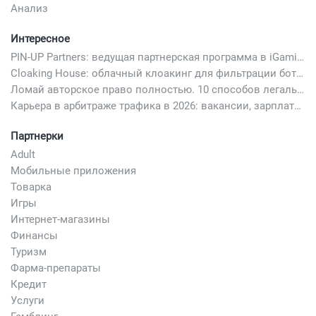
Анализ
Интересное
PIN-UP Partners: ведущая партнерская программа в iGaming
Cloaking House: облачный клоакинг для фильтрации ботов FB и Google Ads — гайд PHP-интеграции 2026
Ломай авторское право полностью. 10 способов легально добавить любимый трек в свой креатив
Карьера в арбитраже трафика в 2026: вакансии, зарплаты и как начать
Партнерки
Adult
Мобильные приложения
Товарка
Игры
Интернет-магазины
Финансы
Туризм
Фарма-препараты
Кредит
Услуги