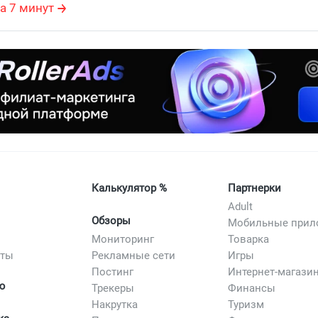
екламных объявлений
,
поведенческая экономика
,
маркетоло
а 7 минут
Калькулятор %
Партнерки
Adult
Обзоры
Мониторинг
Товарка
сты
Рекламные сети
Игры
Постинг
Интернет-магази
ю
Трекеры
Финансы
Накрутка
Туризм