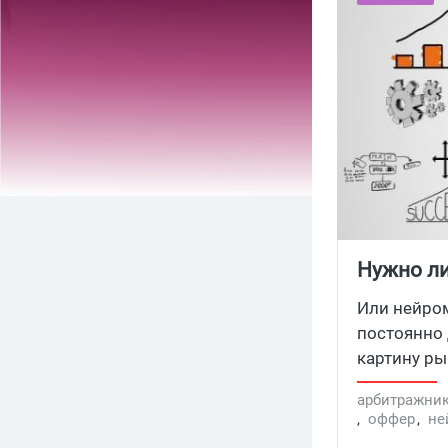
Нужно ли
Или нейром
постоянно 
картину ры
можно при
арбитражни
,
оффер
,
не
Даниэль Ка