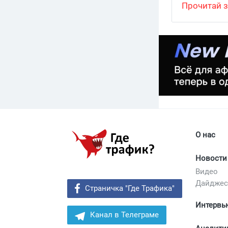
создание р
Прочитай з
О нас
Новости
Видео
Дайдже
Страничка "Где Трафика"
Интервь
Канал в Телеграме