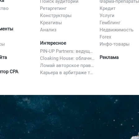
ка
Поиск аудитории
Фарма-препарат
ство
Ретаргетинг
Кредит
Конструкторы
Услуги
Креативы
Гемблинг
менты
Анализ
Недвижимость
Forex
Интересное
сы
Инфо-товары
PIN-UP Partners: ведущая партнерская программа в iGaming
йта
Реклама
Cloaking House: облачный клоакинг для фильтрации ботов FB и Google Ads — гайд PHP-интеграции 2026
Ломай авторское право полностью. 10 способов легально добавить любимый трек в свой креатив
ятор CPA
Карьера в арбитраже трафика в 2026: вакансии, зарплаты и как начать