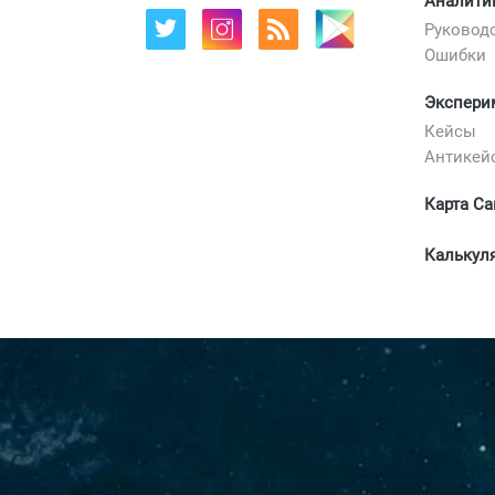
Аналити
Руковод
Ошибки
Экспери
Кейсы
Антикей
Карта Са
Калькул