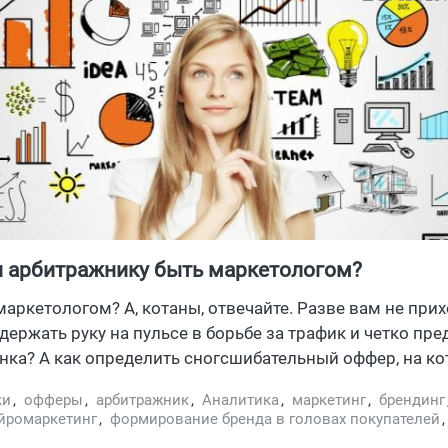
 арбитражнику быть маркетологом?
аркетологом? А, котаны, отвечайте. Разве вам не прих
держать руку на пульсе в борьбе за трафик и четко пре
нка? А как определить сногсшибательный оффер, на к
лично заработать?
ки
,
офферы
,
арбитражник
,
Аналитика
,
маркетинг
,
брендинг
йромаркетинг
,
формирование бренда в головах покупателей
неман
,
Фил Барден
,
Дэн Ариэли
,
Дуглас Ван Прайет
,