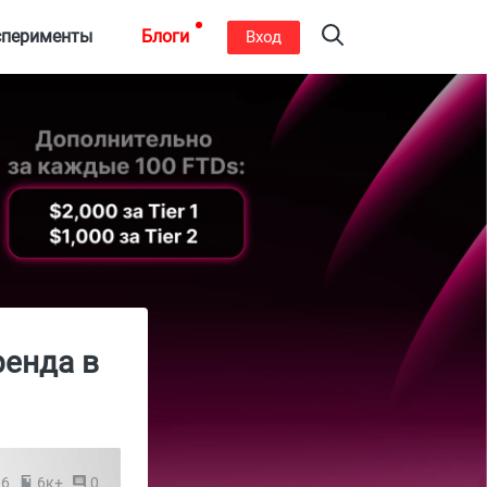
сперименты
Блоги
Вход
ренда в
16
6к+
0