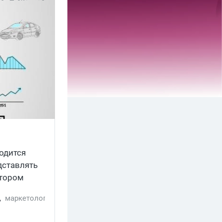
одится
дставлять
отором
,
маркетолог
,