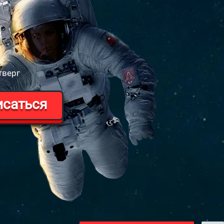
тверг
исаться