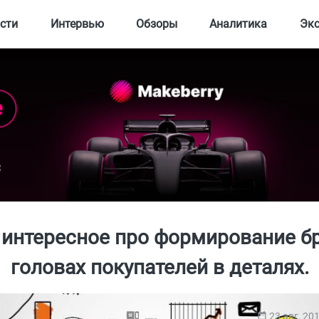
сти
Интервью
Обзоры
Аналитика
Эк
интересное про формирование б
головах покупателей в деталях.
23 авг, 20