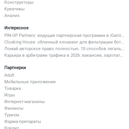
Конструкторы
Креативы
Анализ
Интересное
PIN-UP Partners: ведущая партнерская программа в iGaming
Cloaking House: облачный клоакинг для фильтрации ботов FB и Google Ads — гайд PHP-интеграции 2026
Ломай авторское право полностью. 10 способов легально добавить любимый трек в свой креатив
Карьера в арбитраже трафика в 2026: вакансии, зарплаты и как начать
Партнерки
Adult
Мобильные приложения
Товарка
Игры
Интернет-магазины
Финансы
Туризм
Фарма-препараты
Кредит