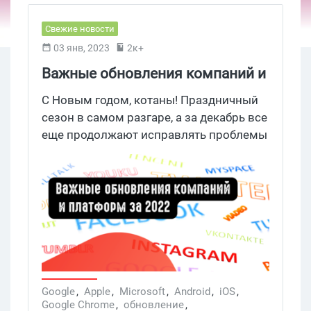
Свежие новости
03 янв, 2023
2к+
Важные обновления компаний и
платформ за 2022
С Новым годом, котаны! Праздничный
сезон в самом разгаре, а за декабрь все
еще продолжают исправлять проблемы
связанные с безопасностью. Были
выпущены обновления Apple, Google и
Microsoft, а также компаниями-
разработчиками корпоративного
программного обеспечения, включая
Citrix и VMWare.
Google
,
Apple
,
Microsoft
,
Android
,
iOS
,
Google Chrome
,
обновление
,