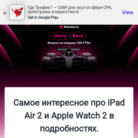
Где Трафик? — СМИ для акул в сфере СРА,
×
View
арбитража и маркетинга
Get in Google Play
Самое интересное про iPad
Air 2 и Apple Watch 2 в
подробностях.