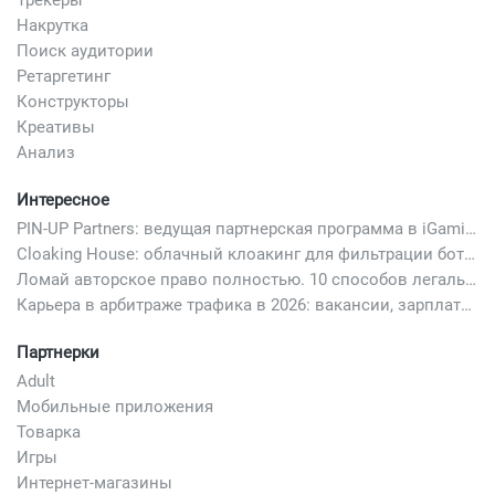
Накрутка
Поиск аудитории
Ретаргетинг
Конструкторы
Креативы
Анализ
Интересное
PIN-UP Partners: ведущая партнерская программа в iGaming
Cloaking House: облачный клоакинг для фильтрации ботов FB и Google Ads — гайд PHP-интеграции 2026
Ломай авторское право полностью. 10 способов легально добавить любимый трек в свой креатив
Карьера в арбитраже трафика в 2026: вакансии, зарплаты и как начать
Партнерки
Adult
Мобильные приложения
Товарка
Игры
Интернет-магазины