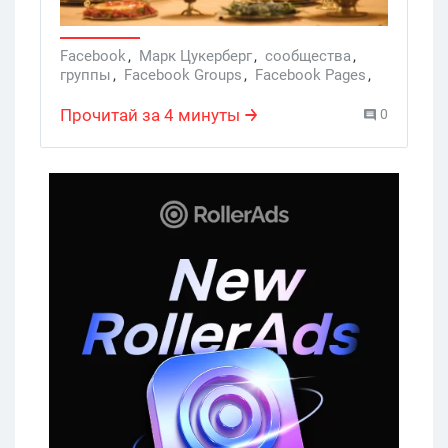
FB можно связывать.
Facebook
,
Марк Цукерберг
,
сообщества
,
группы
,
Facebook Groups
,
Facebook Pages
,
страницы
,
коммерция
Прочитай за 4 минуты
0