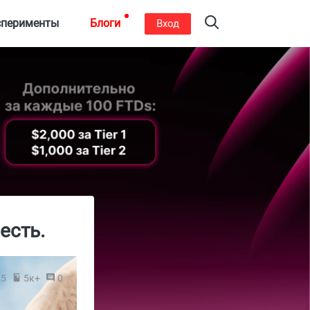
сперименты
Блоги
Вход
есть.
25
5к+
0