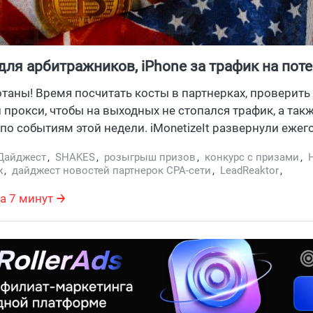
для арбитражников, iPhone за трафик на пот
тать с оффером мед.страховок: события нед
отаны! Время посчитать косты в партнерках, проверить
и прокси, чтобы на выходных не стопался трафик, а так
по событиям этой недели. iMonetizeIt развернули еже
I Game, в Shakes подходит к финалу конкурс Bitcoin Ques
Дайджест
,
SHAKES
,
розыгрыш призов
,
конкурс с призами
,
одарит айфон топ-арбитражнику, который больше всех 
ж
,
дайджест новостей партнерок СРА-сети
,
LeadReaktor
,
Рекомендуем устроиться поудобнее, и почитать дайдже
билеты трафик
,
iMonetizeIt
,
Конкурс
,
Фарма-препараты
а 7 минут