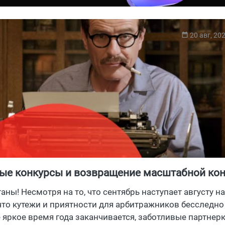
20 авг, 20
ые конкурсы и возвращение масштабной ко
помнится арбитражникам конец лета 2021?
аны! Несмотря на то, что сентябрь наступает августу на
 что кутежи и приятности для арбитражников бесследно
 яркое время года заканчивается, заботливые партнер