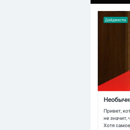
Дайджесты
Необычн
Каким за
Привет, кот
не значит,
Хотя самое