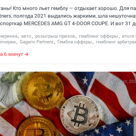
омко
таны! Кто много льет гемблу — отдыхает хорошо. Для п
rtners, полгода 2021 выдались жаркими, шла нешуточна
спорткар MERCEDES AMG GT 4-DOOR COUPE. И вот 31 д
таблица захлопнулась, 30 топов определились, можно 
черинка
,
авто
,
розыгрыш призов
,
гемблинг офферы
,
итоги
 приватной вечеринке в честь Gagarin Grand Prix Final!
ртнерки
,
Gagarin Partners
,
Гембла офферы
,
гемблинг арбитра
ть на гемблу, чтобы получить новую тачку и как попаст
гарин
,
Joker
знает Где Трафик, заходи почитать.
а 6 минут
15 окт, 20