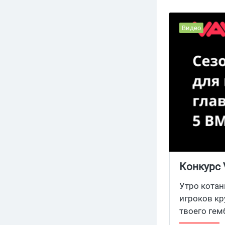
Видео
Конкурс 
— мотива
Утро котан
игроков кр
твоего гем
собирай вы