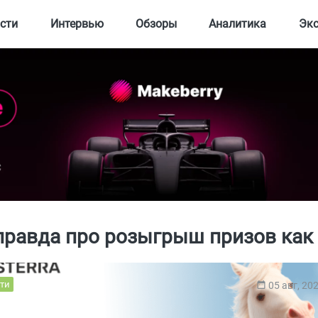
сти
Интервью
Обзоры
Аналитика
Эк
правда про розыгрыш призов как 
ти
05 авг, 20