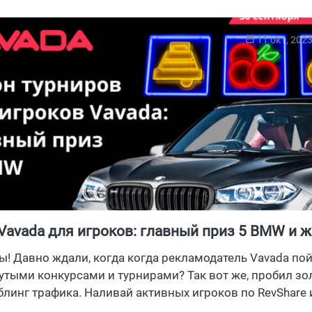
11 окт, 202
Vavada для игроков: главный приз 5 BMW и 
ция для твоего трафика
ы! Давно ждали, когда когда рекламодатель Vavada по
утыми конкурсами и турнирами? Так вот же, пробил зо
блинг трафика. Наливай активных игроков по RevShare 
платы за все заносы, пока для игроков действуют кру