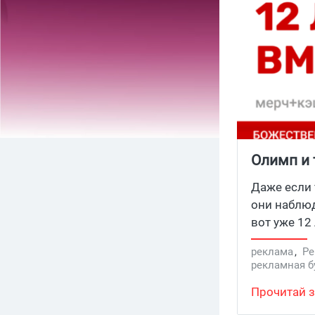
Олимп и 
крутейши
Даже если 
они наблю
вот уже 12 
владельцам
реклама
,
Ре
розыгрыше 
рекламная б
крутой мер
Прочитай з