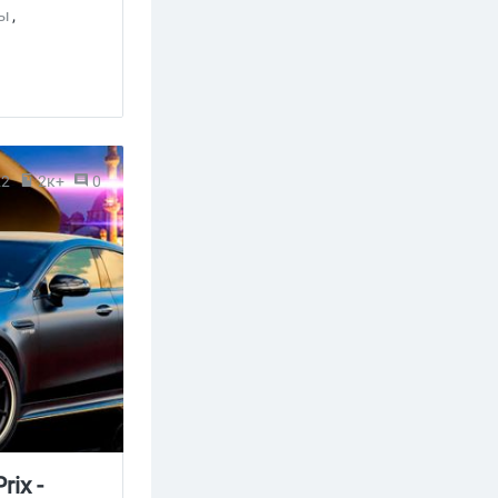
ры
,
22
2к+
0
ix -