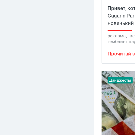
Будет гр
Привет, ко
Gagarin Pa
новенький 
турнирная 
реклама
,
ве
потусить на
гемблинг па
нужно нали
Grand Prix Га
вечеринку, 
Прочитай з
Дайджесты