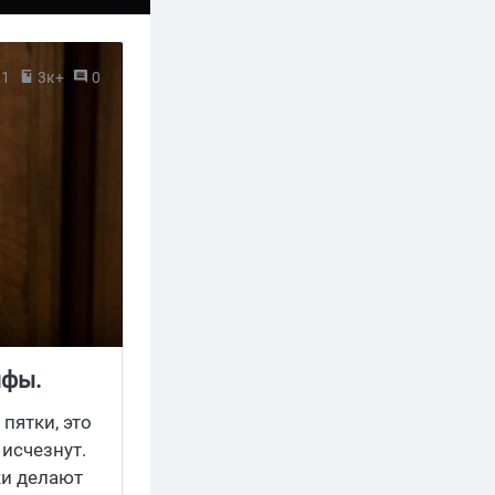
21
3к+
0
нфы.
 пятки, это
 исчезнут.
ки делают