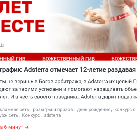
трафик: Adsterra отмечает 12-летие раздавая
й мерч своим партнерам
ты не веришь в Богов арбитража, в Adsterra их целый 
дают за твоими успехами и помогают наращивать объ
лет. И в честь своего праздника, Adsterra дарит подарк
 трафика и рекламодателям, кто успеет поучаствовать
кламная сеть
,
розыгрыш призов
,
день рождения
,
конкурс с
до 15 августа! Заходи, расскажем как получить до $50
урж сеть
,
Конкурс
,
adsterra
ч просто за то, что ты арбитражишь.
а 6 минут