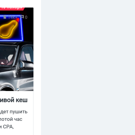
3
14к+
0
живой кеш
йдет пушить
лотой час
и CPA,
тые